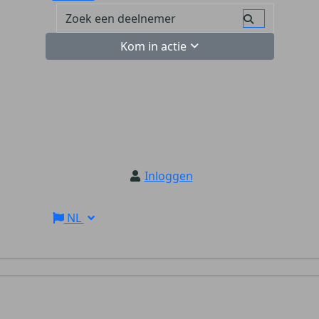
Kom in actie
Inloggen
NL