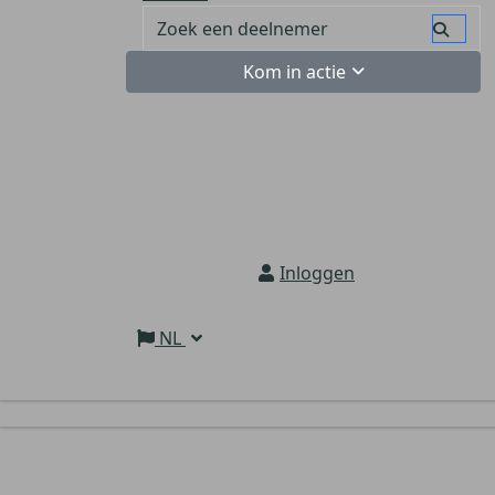
Kom in actie
Inloggen
NL