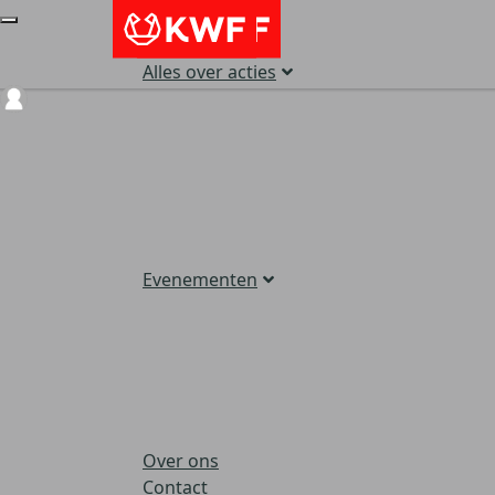
Alles over acties
Login
Evenementen
Over ons
Contact