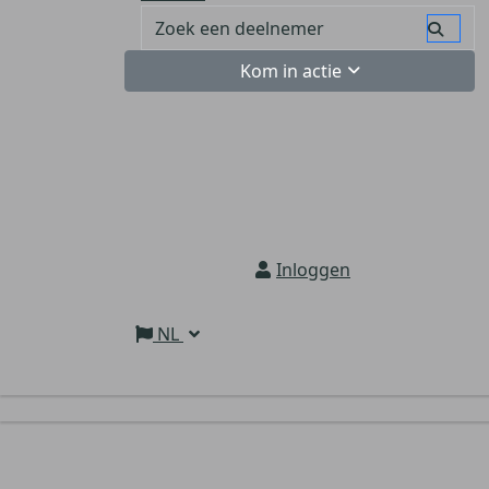
Kom in actie
Inloggen
NL