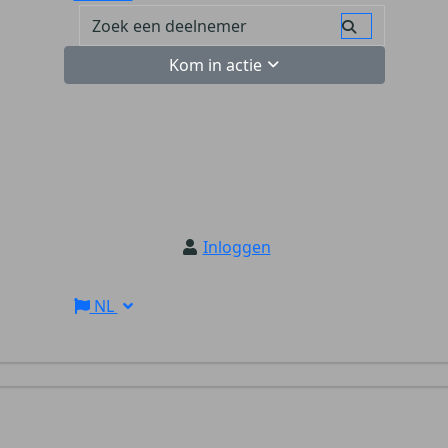
Kom in actie
Inloggen
NL