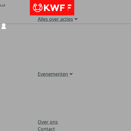
Alles over acties
Login
Evenementen
Over ons
Contact