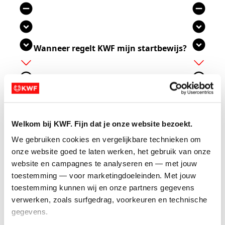
remove_circle
remove_circle
expand_circle_down
expand_circle_down
expand_circle_down
expand_circle_down
Wanneer regelt KWF mijn startbewijs?
add
add
add_circle_outline
add_circle_outline
remove_circle_outline
remove_circle_outline
expand_more
expand_more
Welkom bij KWF. Fijn dat je onze website bezoekt.
Je hebt je ingeschreven via KWF en bij aanmelden
gekozen voor: ‘KWF koopt mijn startbewijs’. Als je
We gebruiken cookies en vergelijkbare technieken om 
dan vóór
18 september 2026
minimaal
750 euro
onze website goed te laten werken, het gebruik van onze 
euro
ophaalt, betaalt KWF je ticket en is je
website en campagnes te analyseren en — met jouw 
startbewijs
gegarandeerd
.
toestemming — voor marketingdoeleinden. Met jouw 
toestemming kunnen wij en onze partners gegevens 
verwerken, zoals surfgedrag, voorkeuren en technische 
add_circle
add_circle
gegevens.