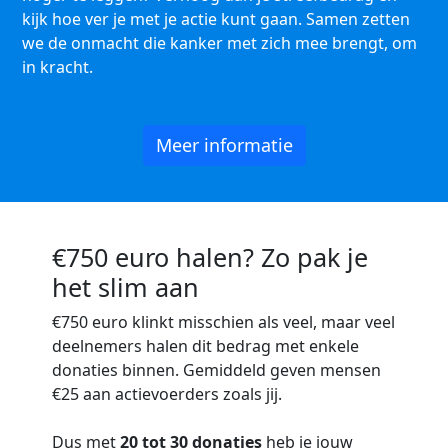
kijk hoe ver je met je actie kunt gaan. Samen zetten
we de onmacht die kanker met zich mee brengt, om
in kracht.
Meer informatie
€750 euro halen? Zo pak je
het slim aan
€750 euro
klinkt misschien als veel, maar veel
deelnemers halen dit bedrag met enkele
donaties binnen. Gemiddeld geven mensen
€25 aan actievoerders zoals jij.
Dus met
20 tot 30 donaties
heb je jouw