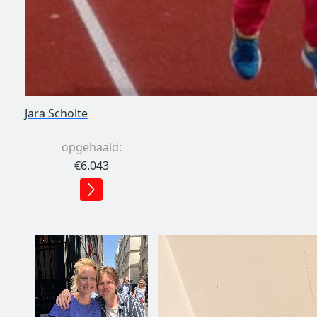
Jara Scholte
opgehaald:
€6.043