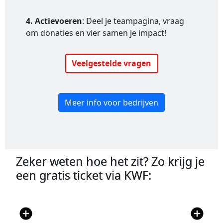
4. Actievoeren
: Deel je teampagina, vraag
om donaties en vier samen je impact!
Veelgestelde vragen
Meer info voor bedrijven
Zeker weten hoe het zit? Zo krijg je
een gratis ticket via KWF:
add_circle
add_circle