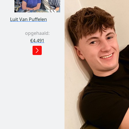
Luit Van Puffelen
opgehaald:
€4.491