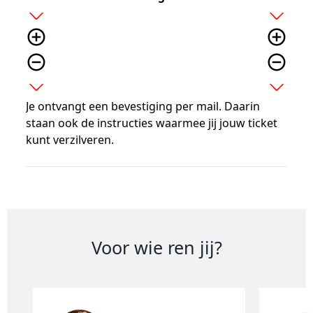
add
add
add_circle_outline
add_circle_outline
remove_circle_outline
remove_circle_outline
expand_more
expand_more
Je ontvangt een bevestiging per mail. Daarin
staan ook de instructies waarmee jij jouw ticket
kunt verzilveren.
Voor wie ren jij?