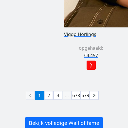
Viggo Horlings
opgehaald:
€4.457
1
2
3
…
678
679
Bekijk volledige Wall of fame