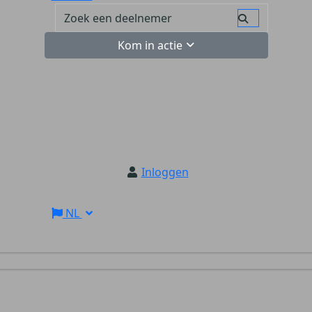
Kom in actie
Inloggen
NL