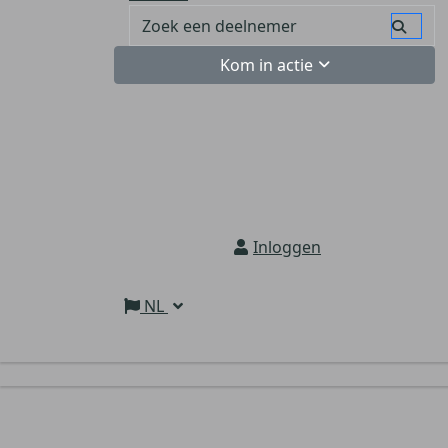
Kom in actie
Inloggen
NL