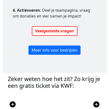
4. Actievoeren
: Deel je teampagina, vraag
om donaties en vier samen je impact!
Veelgestelde vragen
Meer info voor bedrijven
Zeker weten hoe het zit? Zo krijg je
een gratis ticket via KWF:
add_circle
add_circle