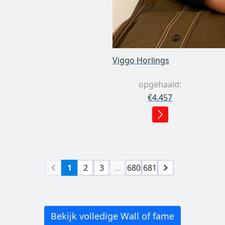
Viggo Horlings
opgehaald:
€4.457
1
2
3
…
680
681
Bekijk volledige Wall of fame