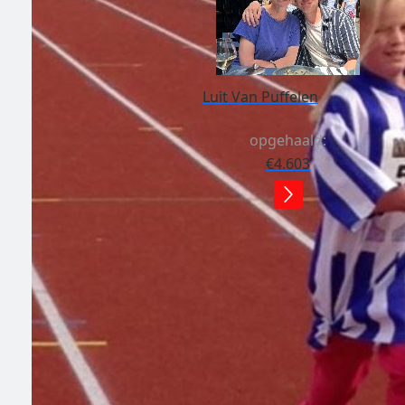
Luit Van Puffelen
opgehaald:
€4.603