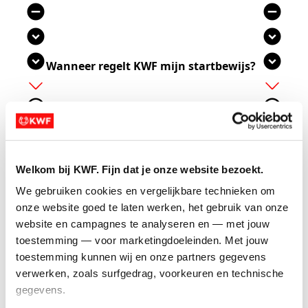
remove_circle
remove_circle
expand_circle_down
expand_circle_down
expand_circle_down
expand_circle_down
Wanneer regelt KWF mijn startbewijs?
add
add
add_circle_outline
add_circle_outline
remove_circle_outline
remove_circle_outline
expand_more
expand_more
Welkom bij KWF. Fijn dat je onze website bezoekt.
Je hebt je ingeschreven via KWF en bij aanmelden
gekozen voor: ‘KWF koopt mijn startbewijs’. Als je
We gebruiken cookies en vergelijkbare technieken om 
dan vóór
18 september 2026
minimaal
750 euro
onze website goed te laten werken, het gebruik van onze 
euro
ophaalt, betaalt KWF je ticket en is je
website en campagnes te analyseren en — met jouw 
startbewijs
gegarandeerd
.
toestemming — voor marketingdoeleinden. Met jouw 
toestemming kunnen wij en onze partners gegevens 
verwerken, zoals surfgedrag, voorkeuren en technische 
add_circle
add_circle
gegevens.