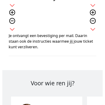
add
add
add_circle_outline
add_circle_outline
remove_circle_outline
remove_circle_outline
expand_more
expand_more
Je ontvangt een bevestiging per mail. Daarin
staan ook de instructies waarmee jij jouw ticket
kunt verzilveren.
Voor wie ren jij?