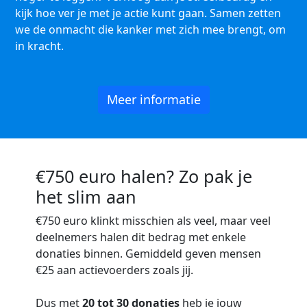
kijk hoe ver je met je actie kunt gaan. Samen zetten
we de onmacht die kanker met zich mee brengt, om
in kracht.
Meer informatie
€750 euro halen? Zo pak je
het slim aan
€750 euro
klinkt misschien als veel, maar veel
deelnemers halen dit bedrag met enkele
donaties binnen. Gemiddeld geven mensen
€25 aan actievoerders zoals jij.
Dus met
20 tot 30 donaties
heb je jouw