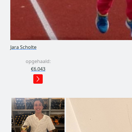
Jara Scholte
opgehaald:
€6.043