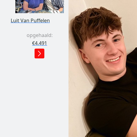
Luit Van Puffelen
opgehaald:
€4.491