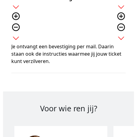
add
add
add_circle_outline
add_circle_outline
remove_circle_outline
remove_circle_outline
expand_more
expand_more
Je ontvangt een bevestiging per mail. Daarin
staan ook de instructies waarmee jij jouw ticket
kunt verzilveren.
Voor wie ren jij?