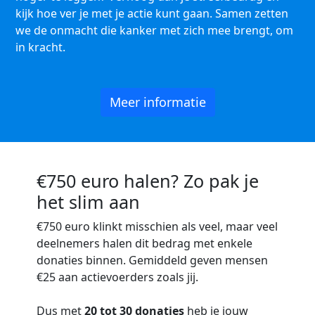
kijk hoe ver je met je actie kunt gaan. Samen zetten
we de onmacht die kanker met zich mee brengt, om
in kracht.
Meer informatie
€750 euro halen? Zo pak je
het slim aan
€750 euro
klinkt misschien als veel, maar veel
deelnemers halen dit bedrag met enkele
donaties binnen. Gemiddeld geven mensen
€25 aan actievoerders zoals jij.
Dus met
20 tot 30 donaties
heb je jouw