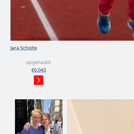
Jara Scholte
opgehaald:
€6.043