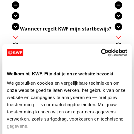
remove_circle
remove_circle
expand_circle_down
expand_circle_down
expand_circle_down
expand_circle_down
Wanneer regelt KWF mijn startbewijs?
add
add
add_circle_outline
add_circle_outline
remove_circle_outline
remove_circle_outline
expand_more
expand_more
Welkom bij KWF. Fijn dat je onze website bezoekt.
Je hebt je ingeschreven via KWF en bij aanmelden
gekozen voor: ‘KWF koopt mijn startbewijs’. Als je
We gebruiken cookies en vergelijkbare technieken om 
dan vóór
18 september 2026
minimaal
750 euro
onze website goed te laten werken, het gebruik van onze 
euro
ophaalt, betaalt KWF je ticket en is je
website en campagnes te analyseren en — met jouw 
startbewijs
gegarandeerd
.
toestemming — voor marketingdoeleinden. Met jouw 
toestemming kunnen wij en onze partners gegevens 
verwerken, zoals surfgedrag, voorkeuren en technische 
add_circle
add_circle
gegevens.