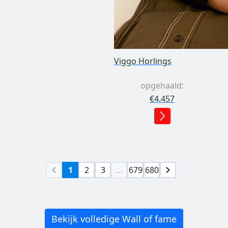
Viggo Horlings
opgehaald:
€4.457
1
2
3
…
679
680
Bekijk volledige Wall of fame