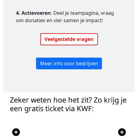
4. Actievoeren
: Deel je teampagina, vraag
om donaties en vier samen je impact!
Veelgestelde vragen
Meer info voor bedrijven
Zeker weten hoe het zit? Zo krijg je
een gratis ticket via KWF:
add_circle
add_circle