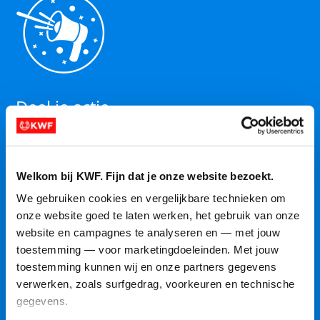
Deel je actie
Hoe meer mensen je betrekt, hoe sneller je jouw doel
bereikt. Vertel op jouw actiepagina waarom je het
belangrijk vindt om geld om te halen voor KWF en
Welkom bij KWF. Fijn dat je onze website bezoekt.
gebruik social media zoals Facebook, LinkedIn,
We gebruiken cookies en vergelijkbare technieken om 
Instagram, TikTok en WhatsApp om jouw actie te
onze website goed te laten werken, het gebruik van onze 
delen. Jouw volgers zijn je grootste supporters,
website en campagnes te analyseren en — met jouw 
nietwaar? Het zal je verbazen uit welke hoeken je
toestemming — voor marketingdoeleinden. Met jouw 
hulp krijgt.
toestemming kunnen wij en onze partners gegevens 
verwerken, zoals surfgedrag, voorkeuren en technische 
gegevens.