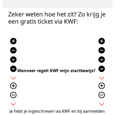
Zeker weten hoe het zit? Zo krijg je
een gratis ticket via KWF:
add_circle
add_circle
remove_circle
remove_circle
expand_circle_down
expand_circle_down
expand_circle_down
expand_circle_down
Wanneer regelt KWF mijn startbewijs?
add
add
add_circle_outline
add_circle_outline
remove_circle_outline
remove_circle_outline
expand_more
expand_more
Je hebt je ingeschreven via KWF en bij aanmelden