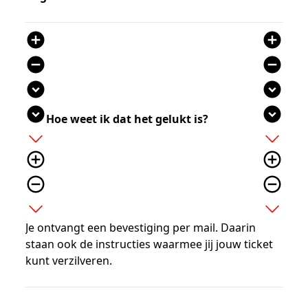
add_circle
add_circle
remove_circle
remove_circle
expand_circle_down
expand_circle_down
expand_circle_down
expand_circle_down
Hoe weet ik dat het gelukt is?
add
add
add_circle_outline
add_circle_outline
remove_circle_outline
remove_circle_outline
expand_more
expand_more
Je ontvangt een bevestiging per mail. Daarin
staan ook de instructies waarmee jij jouw ticket
kunt verzilveren.