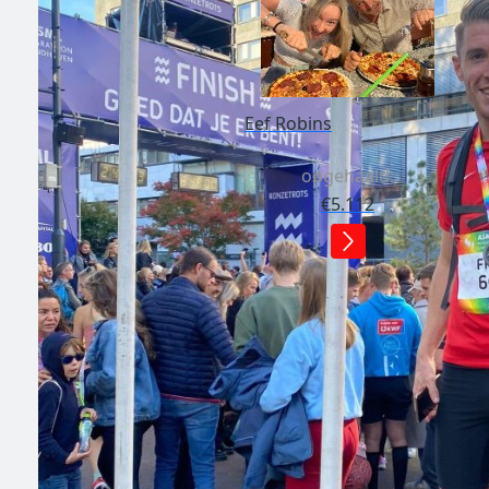
Eef Robins
opgehaald:
€5.112