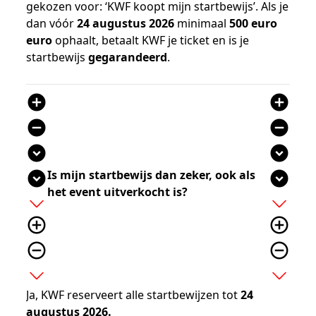
gekozen voor: ‘KWF koopt mijn startbewijs’. Als je
dan vóór
24 augustus 2026
minimaal
500 euro
euro
ophaalt, betaalt KWF je ticket en is je
startbewijs
gegarandeerd
.
add_circle
add_circle
remove_circle
remove_circle
expand_circle_down
expand_circle_down
Is mijn startbewijs dan zeker, ook als
expand_circle_down
expand_circle_down
het event uitverkocht is?
add
add
add_circle_outline
add_circle_outline
remove_circle_outline
remove_circle_outline
expand_more
expand_more
Ja, KWF reserveert alle startbewijzen tot
24
augustus 2026.