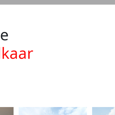
ie
lkaar