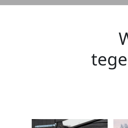
W
teg