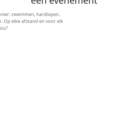
een evenement
anier: zwemmen, hardlopen,
. Op elke afstand en voor elk
jou?