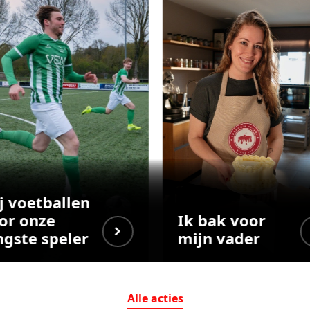
j voetballen
or onze
Ik bak voor
ngste speler
mijn vader
Alle
acties