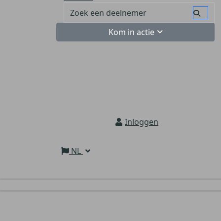
Kom in actie
Inloggen
NL