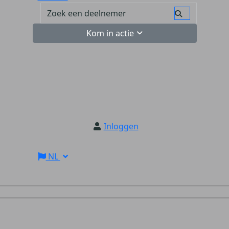
Kom in actie
Inloggen
NL