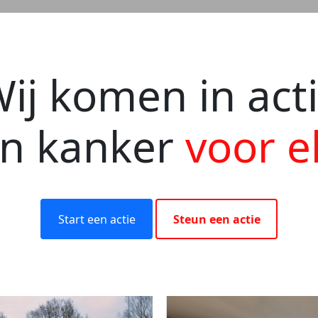
ij komen in act
en kanker
voor e
Start een actie
Steun een actie