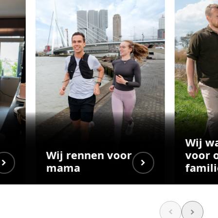
Wij w
Wij rennen voor
voor 
mama
famili