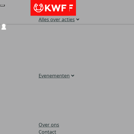
Alles over acties
Login
Evenementen
Over ons
Contact