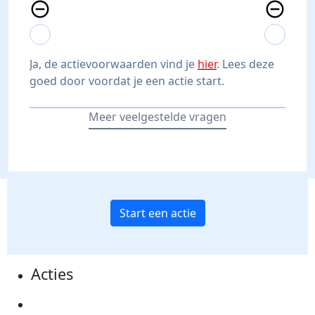
remove_circle_outline
remove_circle_outline
expand_more
expand_less
expand_more
expand_less
Ja, de actievoorwaarden vind je
hier
. Lees deze
goed door voordat je een actie start.
Meer veelgestelde vragen
Start een actie
Acties
Actiematerialen