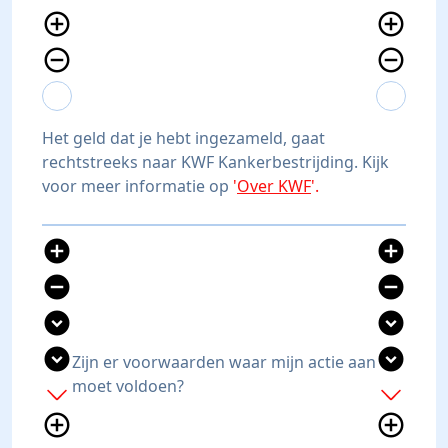
add_circle_outline
add_circle_outline
remove_circle_outline
remove_circle_outline
expand_more
expand_less
expand_more
expand_less
Het geld dat je hebt ingezameld, gaat
rechtstreeks naar KWF Kankerbestrijding. Kijk
voor meer informatie op
'
Over KWF
'.
add_circle
add_circle
remove_circle
remove_circle
expand_circle_down
expand_circle_down
expand_circle_down
expand_circle_down
Zijn er voorwaarden waar mijn actie aan
moet voldoen?
add
add
add_circle_outline
add_circle_outline