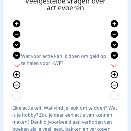
Veelgestelde vragen over
actievoeren
add_circle
add_circle
remove_circle
remove_circle
expand_circle_down
expand_circle_down
expand_circle_down
expand_circle_down
Wat voor actie kan ik doen om geld op
te halen voor KWF?
add
add
add_circle_outline
add_circle_outline
remove_circle_outline
remove_circle_outline
expand_more
expand_less
expand_more
expand_less
Elke actie telt. Wat vind je leuk om te doen? Wat
is je hobby? Zou je daar een actie van kunnen
maken? Denk bijvoorbeeld aan verkopen van
boeken als je veel leest, bakken en verkopen