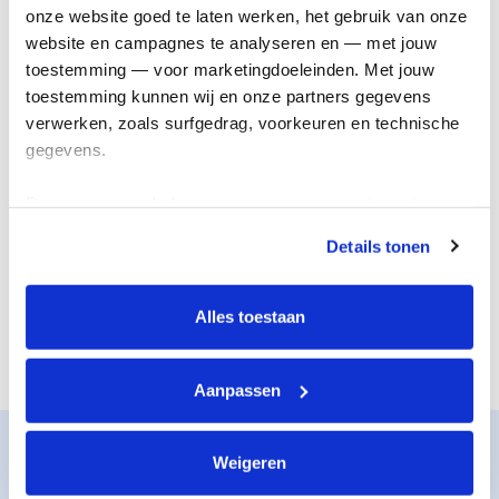
onderzoek
genezing
onze website goed te laten werken, het gebruik van onze 
website en campagnes te analyseren en — met jouw 
toestemming — voor marketingdoeleinden. Met jouw 
toestemming kunnen wij en onze partners gegevens 
verwerken, zoals surfgedrag, voorkeuren en technische 
gegevens.
Deze gegevens helpen ons om campagnes te meten, 
prestaties te verbeteren en relevante KWF-content te 
Details tonen
tonen. Je kunt je toestemming op elk moment wijzigen of 
De juiste steun
Nieuwe
intrekken via Cookie instellingen onderaan de pagina. De 
voor iedereen
behandelingen
lijst met cookies is te vinden in het tabblad “details”.
Alles toestaan
Aanpassen
Zo werkt het
Weigeren