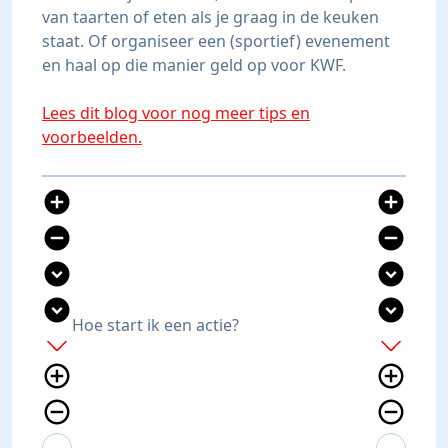
van taarten of eten als je graag in de keuken
staat. Of organiseer een (sportief) evenement
en haal op die manier geld op voor KWF.
Lees dit blog voor nog meer tips en
voorbeelden.
add_circle
add_circle
remove_circle
remove_circle
expand_circle_down
expand_circle_down
expand_circle_down
expand_circle_down
Hoe start ik een actie?
add
add
add_circle_outline
add_circle_outline
remove_circle_outline
remove_circle_outline
expand_more
expand_less
expand_more
expand_less