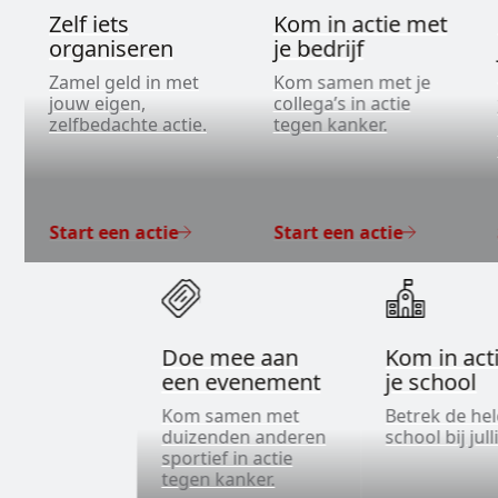
Zelf iets
Kom in actie met
organiseren
je bedrijf
Zamel geld in met
Kom samen met je
jouw eigen,
collega’s in actie
zelfbedachte actie.
tegen kanker.
Start een actie
Start een actie
Doe mee aan
Kom in act
een evenement
je school
Kom samen met
Betrek de he
duizenden anderen
school bij jull
sportief in actie
tegen kanker.