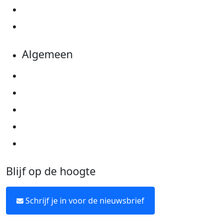
Evenementen
Kom in actie
Algemeen
Privacyverklaring
Cookie instellingen
Algemene voorwaarden
Over KWF Kankerbestrijding
Neem contact op
Blijf op de hoogte
Schrijf je in voor de nieuwsbrief