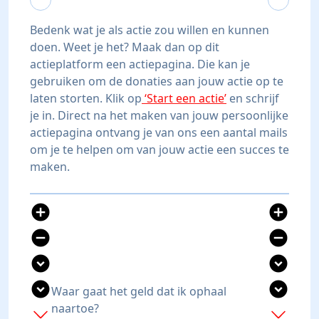
Bedenk wat je als actie zou willen en kunnen
doen. Weet je het? Maak dan op dit
actieplatform een actiepagina. Die kan je
gebruiken om de donaties aan jouw actie op te
laten storten. Klik op
‘Start een actie’
en schrijf
je in. Direct na het maken van jouw persoonlijke
actiepagina ontvang je van ons een aantal mails
om je te helpen om van jouw actie een succes te
maken.
add_circle
add_circle
remove_circle
remove_circle
expand_circle_down
expand_circle_down
expand_circle_down
expand_circle_down
Waar gaat het geld dat ik ophaal
naartoe?
add
add