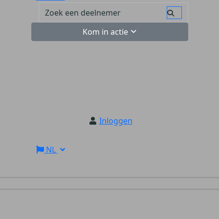
Kom in actie
Inloggen
NL