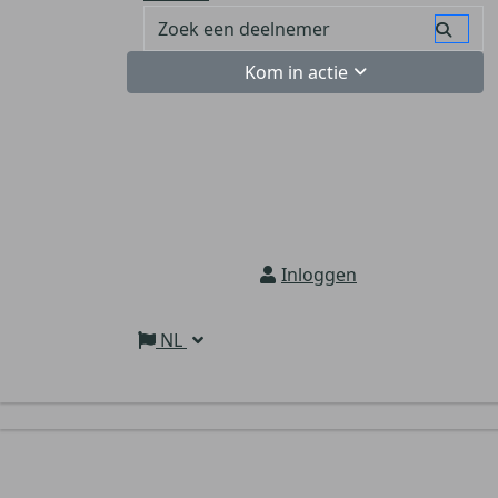
Kom in actie
Inloggen
NL