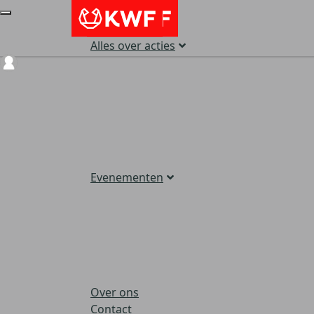
Alles over acties
Login
Evenementen
Over ons
Contact