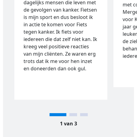
dagelijks mensen die leven met
met co
de gevolgen van kanker. Fietsen
Merge
is mijn sport en dus besloot ik
voor 
in actie te komen voor Fiets
jaar g
tegen kanker. Ik fiets voor
leukem
iedereen die dat zelf niet kan. Ik
de zie
kreeg veel positieve reacties
behan
van mijn cliënten. Ze waren erg
ieder
trots dat ik me voor hen inzet
en doneerden dan ook gul.
1 van 3