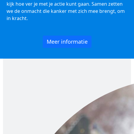
kijk hoe ver je met je actie kunt gaan. Samen zetten
we de onmacht die kanker met zich mee brengt, om
in kracht.
Meer informatie