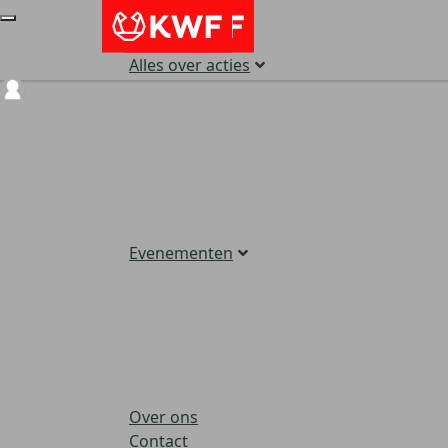
Alles over acties
Login
Evenementen
Over ons
Contact