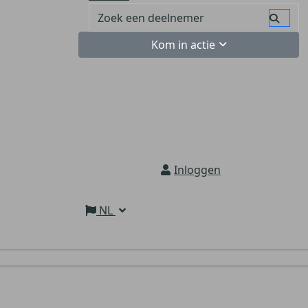
Kom in actie
Inloggen
NL