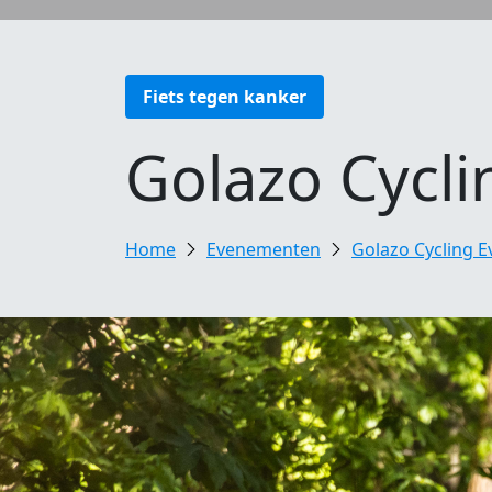
Fiets tegen kanker
Golazo Cycli
Evenementen
Golazo Cycling E