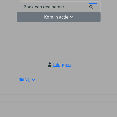
Kom in actie
Inloggen
NL