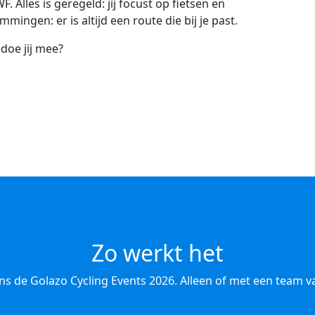
Alles is geregeld: jij focust op fietsen en
mingen: er is altijd een route die bij je past.
 doe jij mee?
Zo werkt het
ens de Golazo Cycling Events 2026. Alleen of met een team va