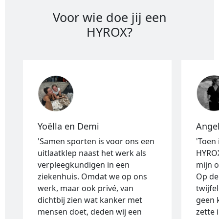
Voor wie doe jij een
HYROX?
Yoëlla en Demi
Ange
'Samen sporten is voor ons een
'Toen
uitlaatklep naast het werk als
HYROX
verpleegkundigen in een
mijn 
ziekenhuis. Omdat we op ons
Op de
werk, maar ook privé, van
twijfe
dichtbij zien wat kanker met
geen 
mensen doet, deden wij een
zette 