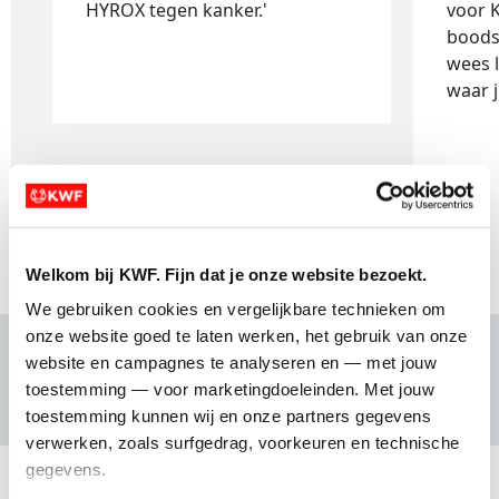
HYROX tegen kanker.'
voor 
boods
wees l
waar j
1 van 2
Welkom bij KWF. Fijn dat je onze website bezoekt.
We gebruiken cookies en vergelijkbare technieken om 
onze website goed te laten werken, het gebruik van onze 
website en campagnes te analyseren en — met jouw 
Waar doe je het voor?
toestemming — voor marketingdoeleinden. Met jouw 
toestemming kunnen wij en onze partners gegevens 
verwerken, zoals surfgedrag, voorkeuren en technische 
gegevens.
Waarom KWF