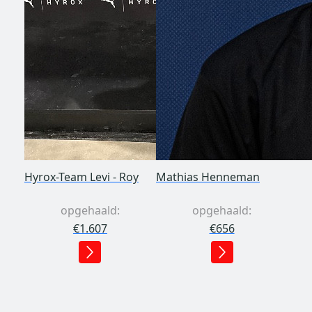
Hyrox-Team Levi - Roy
Mathias Henneman
opgehaald:
opgehaald:
€1.607
€656