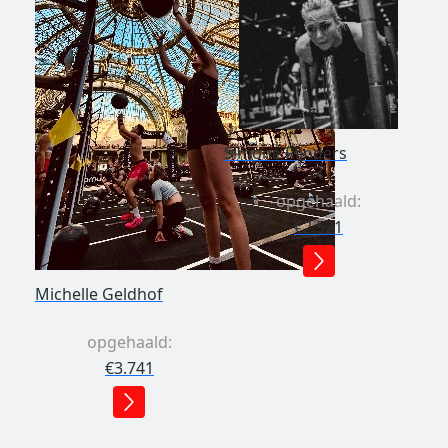
Simone Rijnders
opgehaald:
€2.521
Michelle Geldhof
opgehaald:
€3.741