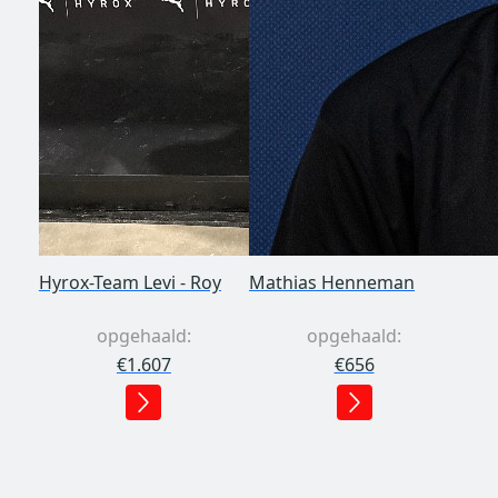
Hyrox-Team Levi - Roy
Mathias Henneman
opgehaald:
opgehaald:
€1.607
€656