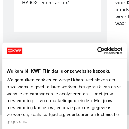
HYROX tegen kanker.'
voor 
boods
wees l
waar j
1 van 2
Welkom bij KWF. Fijn dat je onze website bezoekt.
We gebruiken cookies en vergelijkbare technieken om 
onze website goed te laten werken, het gebruik van onze 
website en campagnes te analyseren en — met jouw 
Waar doe je het voor?
toestemming — voor marketingdoeleinden. Met jouw 
toestemming kunnen wij en onze partners gegevens 
verwerken, zoals surfgedrag, voorkeuren en technische 
gegevens.
Waarom KWF