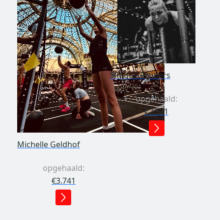
Simone Rijnders
opgehaald:
€2.521
Michelle Geldhof
opgehaald:
€3.741