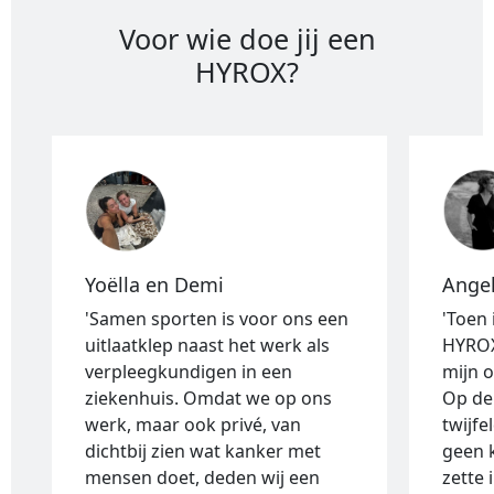
Voor wie doe jij een
HYROX?
Yoëlla en Demi
Ange
'Samen sporten is voor ons een
'Toen
uitlaatklep naast het werk als
HYROX
verpleegkundigen in een
mijn 
ziekenhuis. Omdat we op ons
Op de
werk, maar ook privé, van
twijfe
dichtbij zien wat kanker met
geen 
mensen doet, deden wij een
zette 