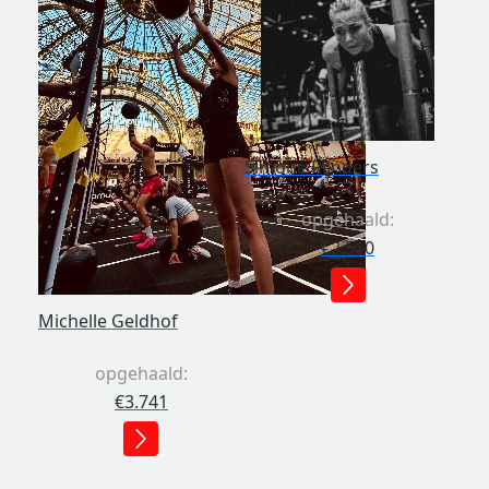
Simone Rijnders
opgehaald:
€2.510
Michelle Geldhof
opgehaald:
€3.741