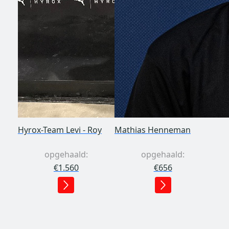
Hyrox-Team Levi - Roy
Mathias Henneman
opgehaald:
opgehaald:
€1.560
€656