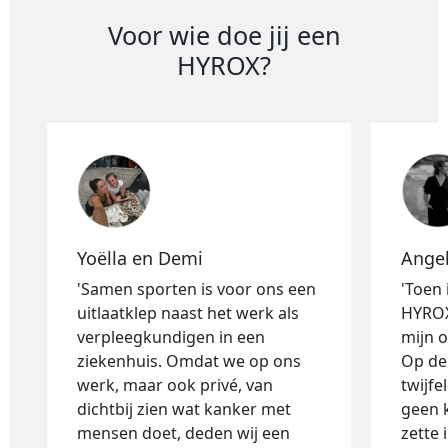
Voor wie doe jij een
HYROX?
Yoëlla en Demi
Ange
'Samen sporten is voor ons een
'Toen
uitlaatklep naast het werk als
HYROX
verpleegkundigen in een
mijn 
ziekenhuis. Omdat we op ons
Op de
werk, maar ook privé, van
twijfe
dichtbij zien wat kanker met
geen 
mensen doet, deden wij een
zette 