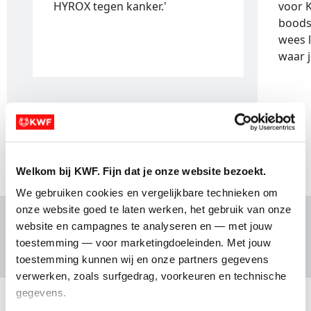
HYROX tegen kanker.'
voor 
boods
wees l
waar j
1 van 2
Welkom bij KWF. Fijn dat je onze website bezoekt.
We gebruiken cookies en vergelijkbare technieken om 
onze website goed te laten werken, het gebruik van onze 
website en campagnes te analyseren en — met jouw 
Waar doe je het voor?
toestemming — voor marketingdoeleinden. Met jouw 
toestemming kunnen wij en onze partners gegevens 
verwerken, zoals surfgedrag, voorkeuren en technische 
gegevens.
Waarom KWF