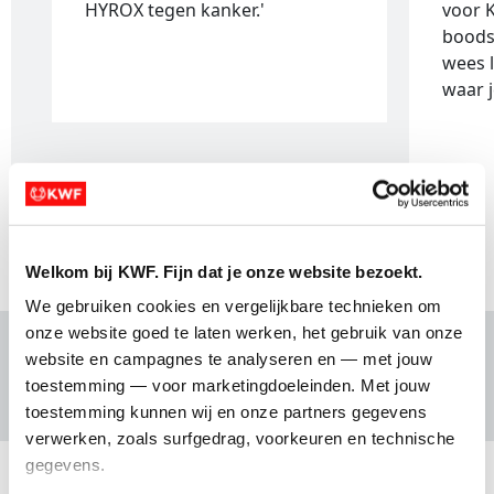
HYROX tegen kanker.'
voor 
boods
wees l
waar j
1 van 2
Welkom bij KWF. Fijn dat je onze website bezoekt.
We gebruiken cookies en vergelijkbare technieken om 
onze website goed te laten werken, het gebruik van onze 
website en campagnes te analyseren en — met jouw 
Waar doe je het voor?
toestemming — voor marketingdoeleinden. Met jouw 
toestemming kunnen wij en onze partners gegevens 
verwerken, zoals surfgedrag, voorkeuren en technische 
gegevens.
Waarom KWF