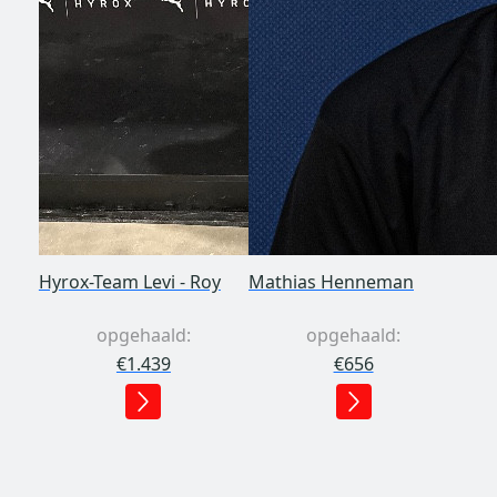
Hyrox-Team Levi - Roy
Mathias Henneman
opgehaald:
opgehaald:
€1.439
€656