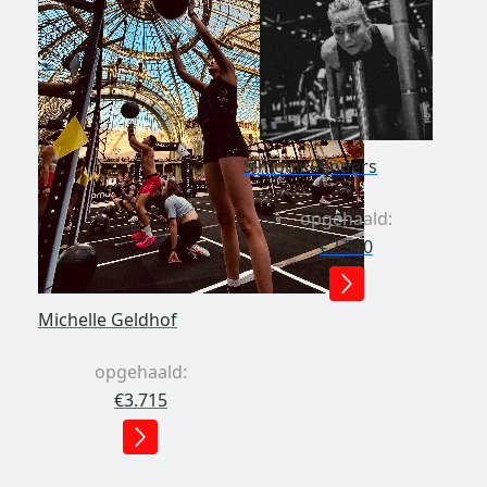
Simone Rijnders
opgehaald:
€2.510
Michelle Geldhof
opgehaald:
€3.715