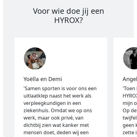
Voor wie doe jij een
HYROX?
Yoëlla en Demi
Ange
'Samen sporten is voor ons een
'Toen
uitlaatklep naast het werk als
HYROX
verpleegkundigen in een
mijn 
ziekenhuis. Omdat we op ons
Op de
werk, maar ook privé, van
twijfe
dichtbij zien wat kanker met
geen 
mensen doet, deden wij een
zette 