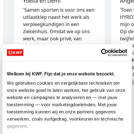
Yoëlla en Demi
Ange
'Samen sporten is voor ons een
'Toen
uitlaatklep naast het werk als
HYROX
verpleegkundigen in een
mijn 
ziekenhuis. Omdat we op ons
Op de
werk, maar ook privé, van
twijfe
dichtbij zien wat kanker met
geen 
mensen doet, deden wij een
zette 
HYROX tegen kanker.'
voor 
boods
Welkom bij KWF. Fijn dat je onze website bezoekt.
wees l
waar j
We gebruiken cookies en vergelijkbare technieken om 
onze website goed te laten werken, het gebruik van onze 
website en campagnes te analyseren en — met jouw 
toestemming — voor marketingdoeleinden. Met jouw 
toestemming kunnen wij en onze partners gegevens 
verwerken, zoals surfgedrag, voorkeuren en technische 
1 van 2
gegevens.