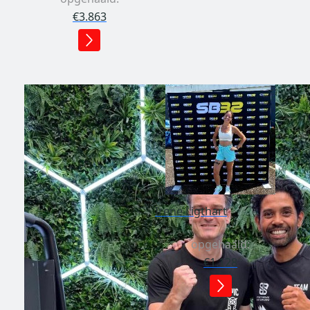
€3.863
Irene Ligthart
opgehaald:
€1.128