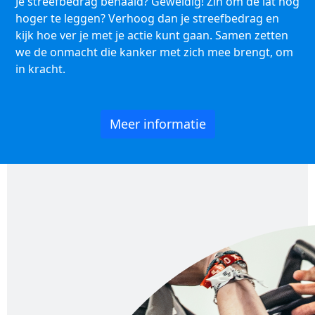
Je streefbedrag behaald? Geweldig! Zin om de lat nóg
hoger te leggen? Verhoog dan je streefbedrag en
kijk hoe ver je met je actie kunt gaan. Samen zetten
we de onmacht die kanker met zich mee brengt, om
in kracht.
Meer informatie