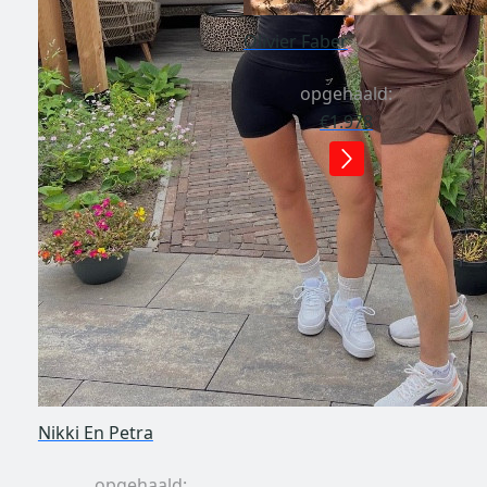
Olivier Faber
opgehaald:
€1.978
Nikki En Petra
opgehaald: