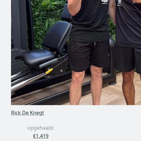
Rick De Knegt
opgehaald:
€1.419