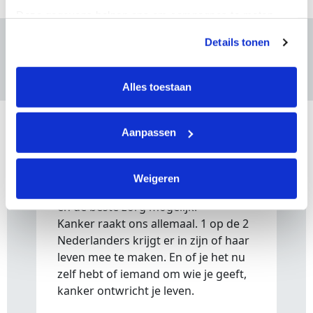
Deze gegevens helpen ons om campagnes te meten, 
prestaties te verbeteren en relevante KWF-content te 
Details tonen
tonen. Je kunt je toestemming op elk moment wijzigen of 
Waar doe je het voor?
intrekken via Cookie instellingen onderaan de pagina. De 
lijst met cookies is te vinden in het tabblad “details”.
Alles toestaan
Waarom KWF
Aanpassen
Met HYROX Utrecht 2026 halen we
samen geld op en maken we
Weigeren
baanbrekend onderzoek, preventie
en de beste zorg mogelijk.
Kanker raakt ons allemaal. 1 op de 2
Nederlanders krijgt er in zijn of haar
leven mee te maken. En of je het nu
zelf hebt of iemand om wie je geeft,
kanker ontwricht je leven.