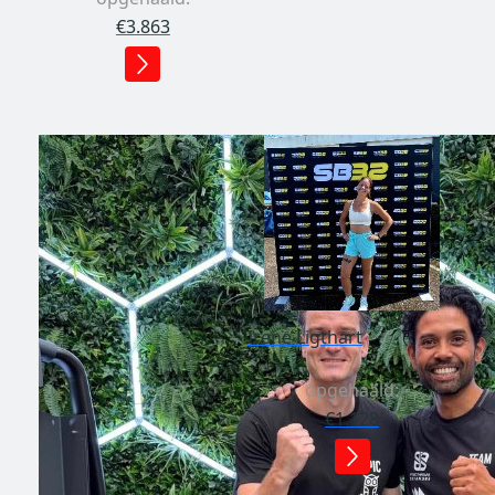
€3.863
Irene Ligthart
opgehaald:
€1.128