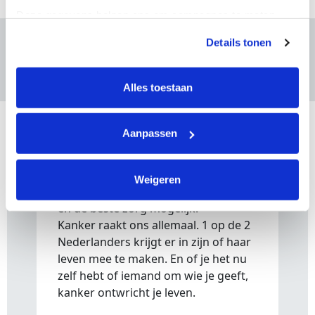
Deze gegevens helpen ons om campagnes te meten, 
prestaties te verbeteren en relevante KWF-content te 
Details tonen
tonen. Je kunt je toestemming op elk moment wijzigen of 
Waar doe je het voor?
intrekken via Cookie instellingen onderaan de pagina. De 
lijst met cookies is te vinden in het tabblad “details”.
Alles toestaan
Waarom KWF
Aanpassen
Met HYROX Utrecht 2026 halen we
samen geld op en maken we
Weigeren
baanbrekend onderzoek, preventie
en de beste zorg mogelijk.
Kanker raakt ons allemaal. 1 op de 2
Nederlanders krijgt er in zijn of haar
leven mee te maken. En of je het nu
zelf hebt of iemand om wie je geeft,
kanker ontwricht je leven.