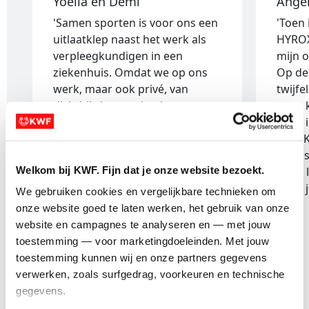
Yoëlla en Demi
Ange
'Samen sporten is voor ons een
'Toen
uitlaatklep naast het werk als
HYROX
verpleegkundigen in een
mijn 
ziekenhuis. Omdat we op ons
Op de
werk, maar ook privé, van
twijfe
dichtbij zien wat kanker met
geen 
mensen doet, deden wij een
zette 
HYROX tegen kanker.'
voor 
boods
Welkom bij KWF. Fijn dat je onze website bezoekt.
wees l
waar j
We gebruiken cookies en vergelijkbare technieken om 
onze website goed te laten werken, het gebruik van onze 
website en campagnes te analyseren en — met jouw 
toestemming — voor marketingdoeleinden. Met jouw 
toestemming kunnen wij en onze partners gegevens 
verwerken, zoals surfgedrag, voorkeuren en technische 
1 van 2
gegevens.