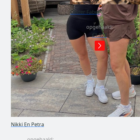
Olivier Faber
opgehaald:
€1.978
Nikki En Petra
opgehaald: