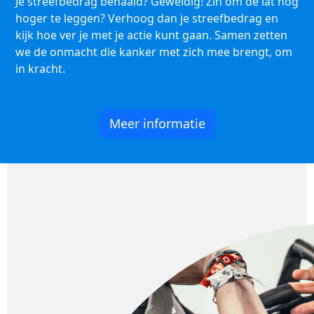
Je streefbedrag behaald? Geweldig! Zin om de lat nóg
hoger te leggen? Verhoog dan je streefbedrag en
kijk hoe ver je met je actie kunt gaan. Samen zetten
we de onmacht die kanker met zich mee brengt, om
in kracht.
Meer informatie