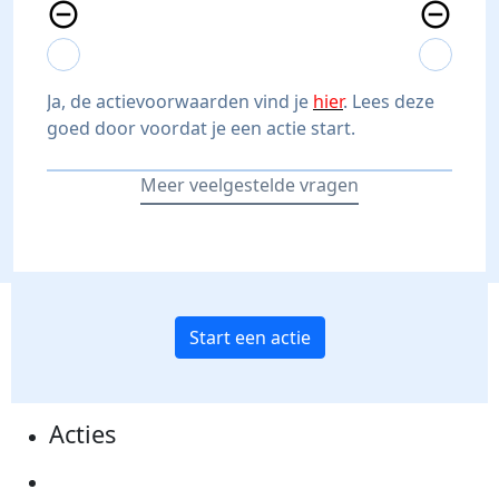
remove_circle_outline
remove_circle_outline
expand_more
expand_less
expand_more
expand_less
Ja, de actievoorwaarden vind je
hier
. Lees deze
goed door voordat je een actie start.
Meer veelgestelde vragen
Start een actie
Acties
Actiematerialen