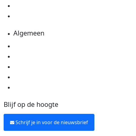
Evenementen
Kom in actie
Algemeen
Privacyverklaring
Cookie instellingen
Algemene voorwaarden
Over KWF Kankerbestrijding
Neem contact op
Blijf op de hoogte
Schrijf je in voor de nieuwsbrief