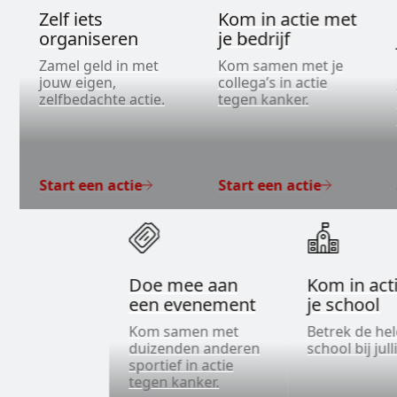
Zelf iets
Kom in actie met
organiseren
je bedrijf
Zamel geld in met
Kom samen met je
jouw eigen,
collega’s in actie
zelfbedachte actie.
tegen kanker.
Start een actie
Start een actie
Doe mee aan
Kom in act
een evenement
je school
Kom samen met
Betrek de he
duizenden anderen
school bij jull
sportief in actie
tegen kanker.