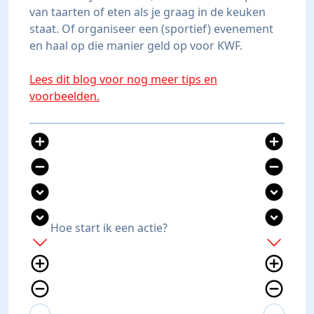
van taarten of eten als je graag in de keuken
staat. Of organiseer een (sportief) evenement
en haal op die manier geld op voor KWF.
Lees dit blog voor nog meer tips en
voorbeelden.
add_circle
add_circle
remove_circle
remove_circle
expand_circle_down
expand_circle_down
expand_circle_down
expand_circle_down
Hoe start ik een actie?
add
add
add_circle_outline
add_circle_outline
remove_circle_outline
remove_circle_outline
expand_more
expand_less
expand_more
expand_less