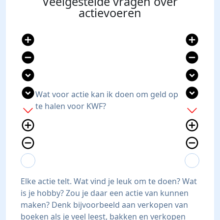
Veelgestelde vragen over
actievoeren
add_circle
add_circle
remove_circle
remove_circle
expand_circle_down
expand_circle_down
expand_circle_down
expand_circle_down
Wat voor actie kan ik doen om geld op
te halen voor KWF?
add
add
add_circle_outline
add_circle_outline
remove_circle_outline
remove_circle_outline
expand_more
expand_less
expand_more
expand_less
Elke actie telt. Wat vind je leuk om te doen? Wat
is je hobby? Zou je daar een actie van kunnen
maken? Denk bijvoorbeeld aan verkopen van
boeken als je veel leest, bakken en verkopen