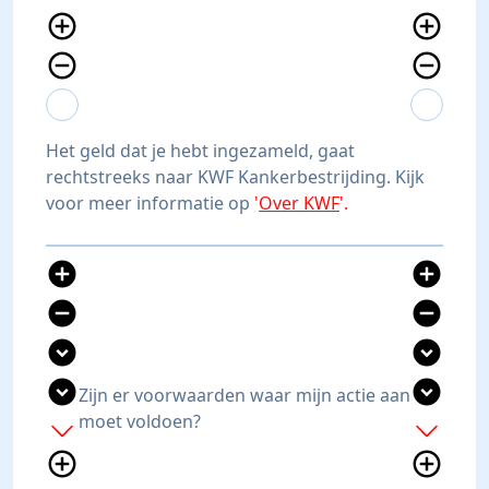
add_circle_outline
add_circle_outline
remove_circle_outline
remove_circle_outline
expand_more
expand_less
expand_more
expand_less
Het geld dat je hebt ingezameld, gaat
rechtstreeks naar KWF Kankerbestrijding. Kijk
voor meer informatie op
'
Over KWF
'.
add_circle
add_circle
remove_circle
remove_circle
expand_circle_down
expand_circle_down
expand_circle_down
expand_circle_down
Zijn er voorwaarden waar mijn actie aan
moet voldoen?
add
add
add_circle_outline
add_circle_outline