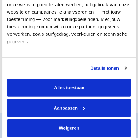
onderzoek
genezing
onze website goed te laten werken, het gebruik van onze 
website en campagnes te analyseren en — met jouw 
toestemming — voor marketingdoeleinden. Met jouw 
toestemming kunnen wij en onze partners gegevens 
verwerken, zoals surfgedrag, voorkeuren en technische 
gegevens.
Deze gegevens helpen ons om campagnes te meten, 
prestaties te verbeteren en relevante KWF-content te 
Details tonen
tonen. Je kunt je toestemming op elk moment wijzigen of 
De juiste steun
Nieuwe
intrekken via Cookie instellingen onderaan de pagina. De 
voor iedereen
behandelingen
lijst met cookies is te vinden in het tabblad “details”.
Alles toestaan
Aanpassen
Zo werkt het
Weigeren