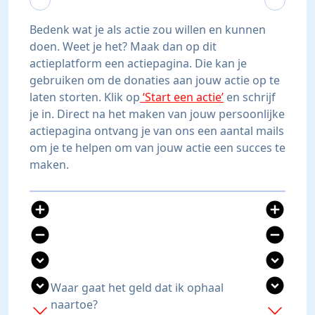
Bedenk wat je als actie zou willen en kunnen
doen. Weet je het? Maak dan op dit
actieplatform een actiepagina. Die kan je
gebruiken om de donaties aan jouw actie op te
laten storten. Klik op
‘Start een actie’
en schrijf
je in. Direct na het maken van jouw persoonlijke
actiepagina ontvang je van ons een aantal mails
om je te helpen om van jouw actie een succes te
maken.
add_circle
add_circle
remove_circle
remove_circle
expand_circle_down
expand_circle_down
expand_circle_down
expand_circle_down
Waar gaat het geld dat ik ophaal
naartoe?
add
add