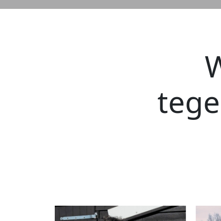
W
teg