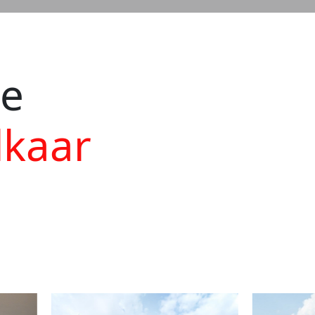
ie
lkaar