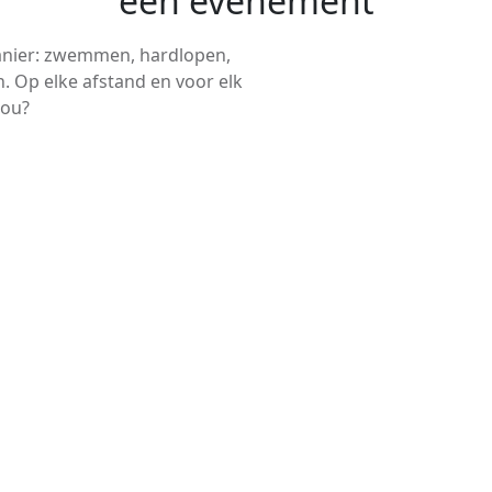
een evenement
anier: zwemmen, hardlopen,
. Op elke afstand en voor elk
jou?