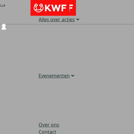
Alles over acties
Login
Evenementen
Over ons
Contact