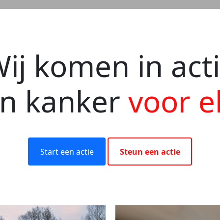
ij komen in act
en kanker
voor e
Start een actie
Steun een actie