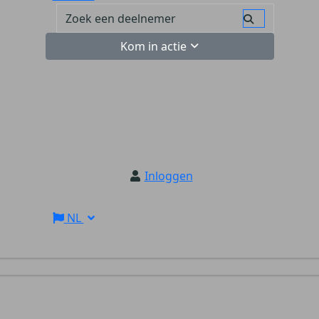
Kom in actie
Inloggen
NL