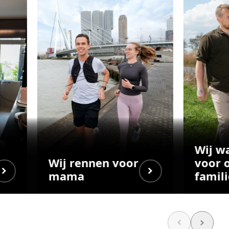
Wij w
Wij rennen voor
voor 
mama
famili