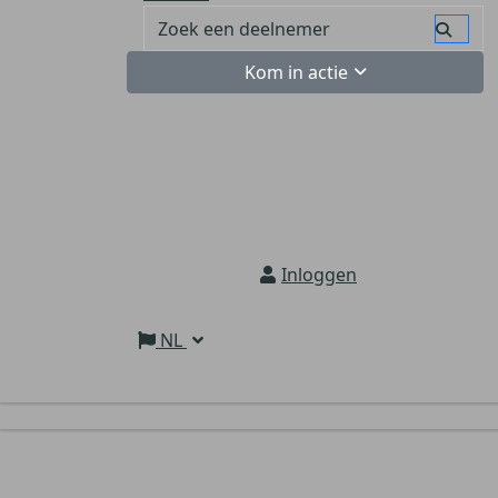
Kom in actie
Inloggen
NL