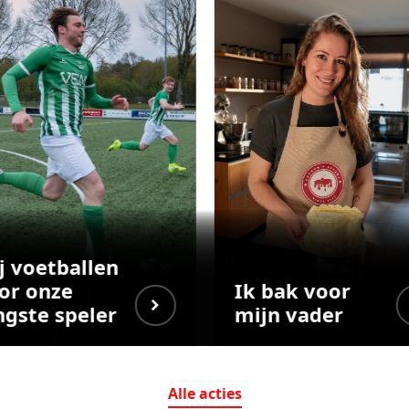
j voetballen
or onze
Ik bak voor
ngste speler
mijn vader
Alle
acties