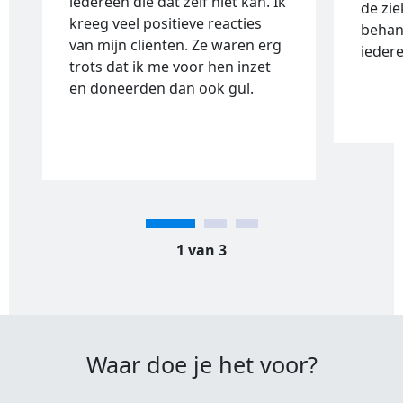
iedereen die dat zelf niet kan. Ik
de zie
kreeg veel positieve reacties
behan
van mijn cliënten. Ze waren erg
ieder
trots dat ik me voor hen inzet
en doneerden dan ook gul.
1 van 3
Waar doe je het voor?