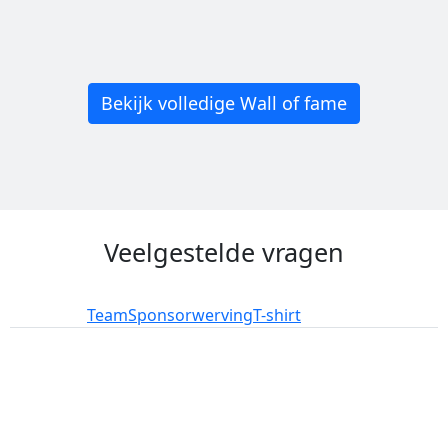
Bekijk volledige Wall of fame
Veelgestelde vragen
Deelname
Team
Sponsorwerving
T-shirt
add_circle
add_circle
remove_circle
remove_circle
expand_circle_down
expand_circle_down