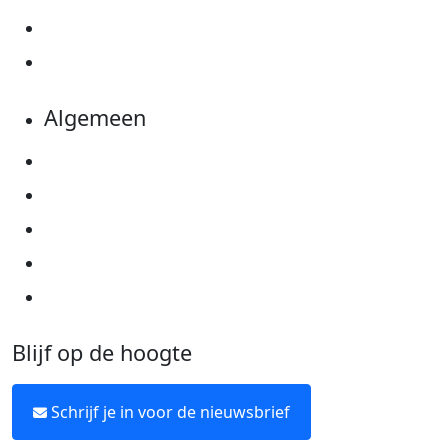
Evenementen
Kom in actie
Algemeen
Privacyverklaring
Cookie instellingen
Algemene voorwaarden
Over KWF Kankerbestrijding
Neem contact op
Blijf op de hoogte
Schrijf je in voor de nieuwsbrief