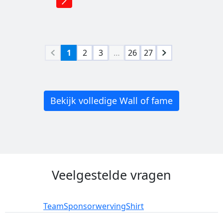
1
2
3
…
26
27
Bekijk volledige Wall of fame
Veelgestelde vragen
Deelname
Team
Sponsorwerving
Shirt