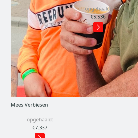
opgehaald:
€5.536
Mees Verbiesen
opgehaald:
€7.337