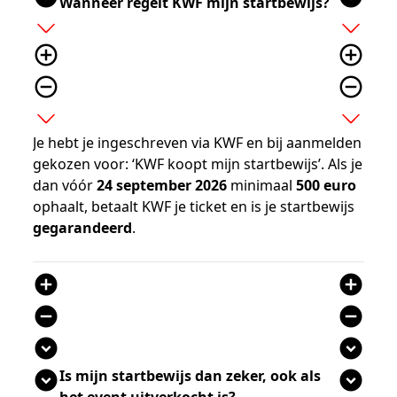
Wanneer regelt KWF mijn startbewijs?
add
add
add_circle_outline
add_circle_outline
remove_circle_outline
remove_circle_outline
expand_more
expand_more
Je hebt je ingeschreven via KWF en bij aanmelden
gekozen voor: ‘KWF koopt mijn startbewijs’. Als je
dan vóór
24 september 2026
minimaal
500 euro
ophaalt, betaalt KWF je ticket en is je startbewijs
gegarandeerd
.
add_circle
add_circle
remove_circle
remove_circle
expand_circle_down
expand_circle_down
Is mijn startbewijs dan zeker, ook als
expand_circle_down
expand_circle_down
het event uitverkocht is?