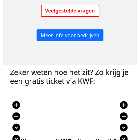
Veelgestelde vragen
Meer info voor bedrijven
Zeker weten hoe het zit? Zo krijg je
een gratis ticket via KWF:
add_circle
add_circle
remove_circle
remove_circle
expand_circle_down
expand_circle_down
expand_circle_down
expand_circle_down