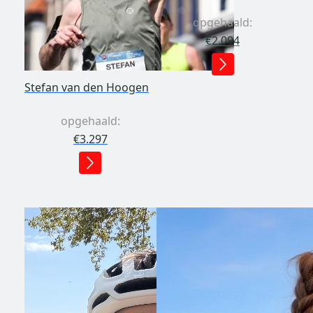
opgehaald:
€2.094
Stefan van den Hoogen
opgehaald:
€3.297