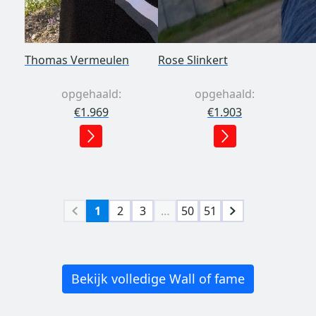
Thomas Vermeulen
Rose Slinkert
opgehaald:
opgehaald:
€1.969
€1.903
1
2
3
…
50
51
Bekijk volledige Wall of fame