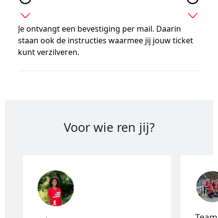
expand_more
expand_more
Je ontvangt een bevestiging per mail. Daarin
staan ook de instructies waarmee jij jouw ticket
kunt verzilveren.
Voor wie ren jij?
Team