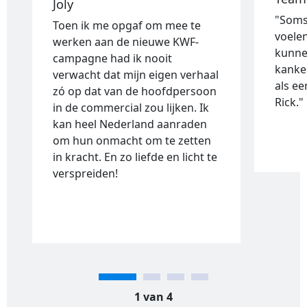
Joly
"Soms 
Toen ik me opgaf om mee te
voele
werken aan de nieuwe KWF-
kunne
campagne had ik nooit
kanke
verwacht dat mijn eigen verhaal
als e
zó op dat van de hoofdpersoon
Rick."
in de commercial zou lijken. Ik
kan heel Nederland aanraden
om hun onmacht om te zetten
in kracht. En zo liefde en licht te
verspreiden!
1 van 4