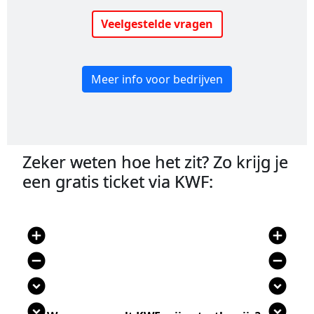
Veelgestelde vragen
Meer info voor bedrijven
Zeker weten hoe het zit? Zo krijg je
een gratis ticket via KWF:
add_circle
add_circle
remove_circle
remove_circle
expand_circle_down
expand_circle_down
expand_circle_down
expand_circle_down