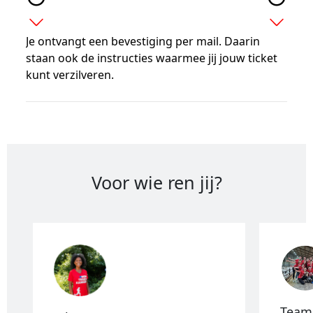
expand_more
expand_more
Je ontvangt een bevestiging per mail. Daarin
staan ook de instructies waarmee jij jouw ticket
kunt verzilveren.
Voor wie ren jij?
Team