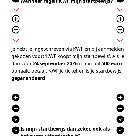
Wanneer regelt KWF mijn startbewijs?
add
add
add_circle_outline
add_circle_outline
remove_circle_outline
remove_circle_outline
expand_more
expand_more
Je hebt je ingeschreven via KWF en bij aanmelden
gekozen voor: ‘KWF koopt mijn startbewijs’. Als je
dan vóór
24 september 2026
minimaal
500 euro
ophaalt, betaalt KWF je ticket en is je startbewijs
gegarandeerd
.
add_circle
add_circle
remove_circle
remove_circle
expand_circle_down
expand_circle_down
Is mijn startbewijs dan zeker, ook als
expand_circle_down
expand_circle_down
het event uitverkocht is?