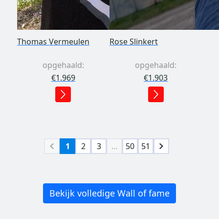
Thomas Vermeulen
Rose Slinkert
opgehaald:
opgehaald:
€1.969
€1.903
1
2
3
…
50
51
Bekijk volledige Wall of fame