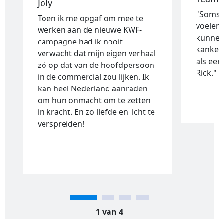
Joly
"Soms 
Toen ik me opgaf om mee te
voele
werken aan de nieuwe KWF-
kunne
campagne had ik nooit
kanke
verwacht dat mijn eigen verhaal
als e
zó op dat van de hoofdpersoon
Rick."
in de commercial zou lijken. Ik
kan heel Nederland aanraden
om hun onmacht om te zetten
in kracht. En zo liefde en licht te
verspreiden!
1 van 4