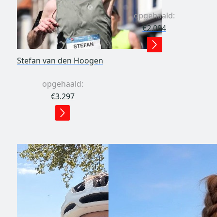
opgehaald:
€2.094
Stefan van den Hoogen
opgehaald:
€3.297