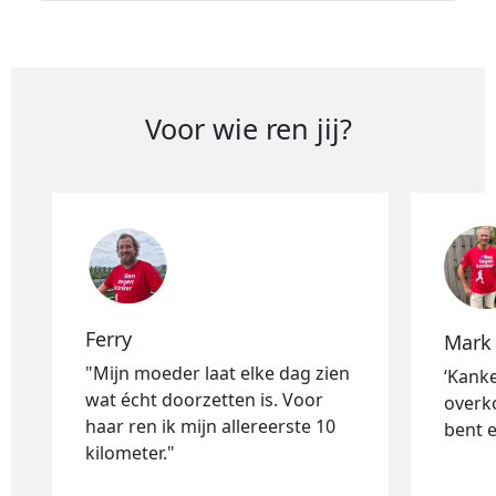
Voor wie ren jij?
Ferry
Mark
"Mijn moeder laat elke dag zien
‘Kank
wat écht doorzetten is. Voor
overk
haar ren ik mijn allereerste 10
bent e
kilometer."