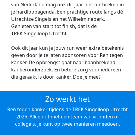
van Nederland mag ook dit jaar niet ontbreken in
je hardloopagenda. Een prachtige route langs dé
Utrechtse Singels en het Wilhelminapark.
Genieten van start tot finish, dát is de
TREK Singelloop Utrecht.
Ook dit jaar kun je jouw run weer extra betekenis
geven door je te laten sponsoren voor Ren tegen
kanker. De opbrengst gaat naar baanbrekend
kankeronderzoek. En betere zorg voor iedereen
die geraakt is door kanker. Doe je mee?
Zo werkt het
Ren tegen kanker tijdens de TREK Singelloop Utrecht
2026. Alleen of met een team van vrienden of
collega's. Je kunt op twee manieren meedoen.