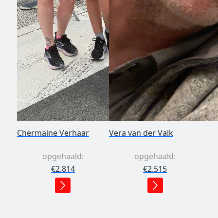
Chermaine Verhaar
Vera van der Valk
opgehaald:
opgehaald:
€2.814
€2.515