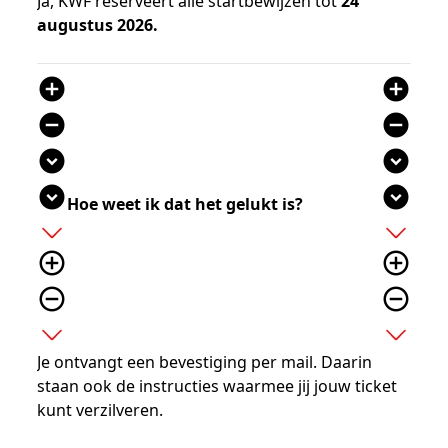
Ja, KWF reserveert alle startbewijzen tot
24
augustus 2026.
add_circle
add_circle
remove_circle
remove_circle
expand_circle_down
expand_circle_down
expand_circle_down
expand_circle_down
Hoe weet ik dat het gelukt is?
add
add
add_circle_outline
add_circle_outline
remove_circle_outline
remove_circle_outline
expand_more
expand_more
Je ontvangt een bevestiging per mail. Daarin
staan ook de instructies waarmee jij jouw ticket
kunt verzilveren.