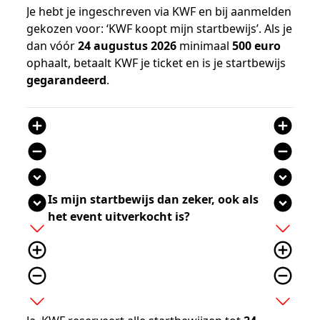
Je hebt je ingeschreven via KWF en bij aanmelden
gekozen voor: ‘KWF koopt mijn startbewijs’. Als je
dan vóór
24 augustus 2026
minimaal
500 euro
ophaalt, betaalt KWF je ticket en is je startbewijs
gegarandeerd
.
add_circle
add_circle
remove_circle
remove_circle
expand_circle_down
expand_circle_down
Is mijn startbewijs dan zeker, ook als
expand_circle_down
expand_circle_down
het event uitverkocht is?
add
add
add_circle_outline
add_circle_outline
remove_circle_outline
remove_circle_outline
expand_more
expand_more