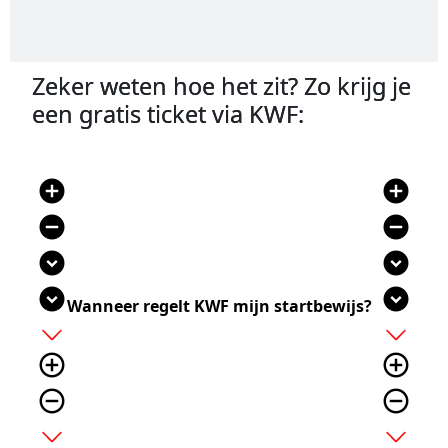
Zeker weten hoe het zit? Zo krijg je
een gratis ticket via KWF:
add_circle
add_circle
remove_circle
remove_circle
expand_circle_down
expand_circle_down
expand_circle_down
expand_circle_down
Wanneer regelt KWF mijn startbewijs?
add
add
add_circle_outline
add_circle_outline
remove_circle_outline
remove_circle_outline
expand_more
expand_more