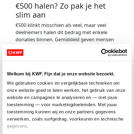
€500 halen? Zo pak je het
slim aan
€500
klinkt misschien als veel, maar veel
deelnemers halen dit bedrag met enkele
donaties binnen. Gemiddeld geven mensen
€25 aan actievoerders zoals jij.
Dus met
20 tot 30 donaties
heb je jouw
startbewijs binnen.
Welkom bij KWF. Fijn dat je onze website bezoekt.
Vink deze 3 stappen af om te beginnen:
We gebruiken cookies en vergelijkbare technieken om 
onze website goed te laten werken, het gebruik van onze 
website en campagnes te analyseren en — met jouw 
toestemming — voor marketingdoeleinden. Met jouw 
toestemming kunnen wij en onze partners gegevens 
Deel je actiepagina met 5 mensen die dichtbij
verwerken, zoals surfgedrag, voorkeuren en technische 
je staan
gegevens.