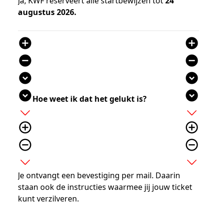
Ja, KWF reserveert alle startbewijzen tot
24
augustus 2026.
add_circle
add_circle
remove_circle
remove_circle
expand_circle_down
expand_circle_down
expand_circle_down
expand_circle_down
Hoe weet ik dat het gelukt is?
add
add
add_circle_outline
add_circle_outline
remove_circle_outline
remove_circle_outline
expand_more
expand_more
Je ontvangt een bevestiging per mail. Daarin
staan ook de instructies waarmee jij jouw ticket
kunt verzilveren.