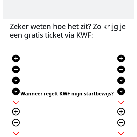
Zeker weten hoe het zit? Zo krijg je
een gratis ticket via KWF:
add_circle
add_circle
remove_circle
remove_circle
expand_circle_down
expand_circle_down
expand_circle_down
expand_circle_down
Wanneer regelt KWF mijn startbewijs?
add
add
add_circle_outline
add_circle_outline
remove_circle_outline
remove_circle_outline
expand_more
expand_more