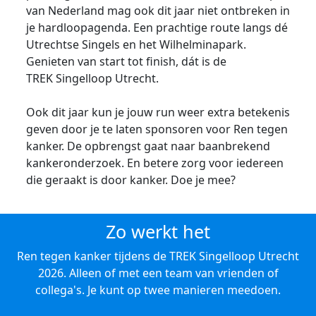
van Nederland mag ook dit jaar niet ontbreken in
je hardloopagenda. Een prachtige route langs dé
Utrechtse Singels en het Wilhelminapark.
Genieten van start tot finish, dát is de
TREK Singelloop Utrecht.
Ook dit jaar kun je jouw run weer extra betekenis
geven door je te laten sponsoren voor Ren tegen
kanker. De opbrengst gaat naar baanbrekend
kankeronderzoek. En betere zorg voor iedereen
die geraakt is door kanker. Doe je mee?
Zo werkt het
Ren tegen kanker tijdens de TREK Singelloop Utrecht
2026. Alleen of met een team van vrienden of
collega's. Je kunt op twee manieren meedoen.