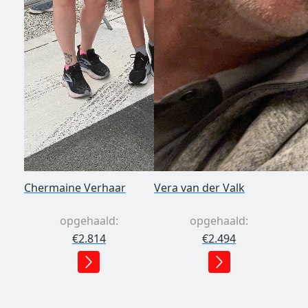
Chermaine Verhaar
Vera van der Valk
opgehaald:
opgehaald:
€2.814
€2.494