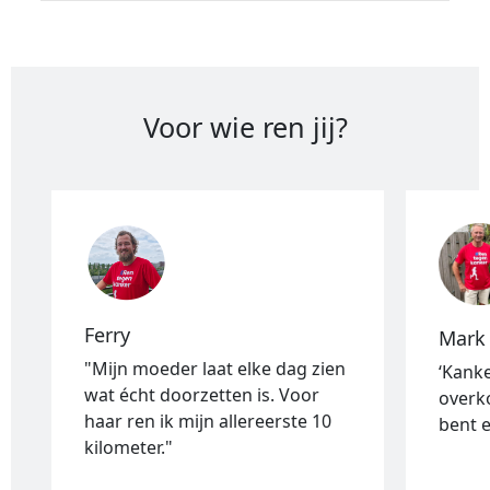
Voor wie ren jij?
Ferry
Mark
"Mijn moeder laat elke dag zien
‘Kank
wat écht doorzetten is. Voor
overk
haar ren ik mijn allereerste 10
bent e
kilometer."