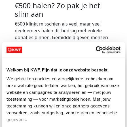
€500 halen? Zo pak je het
slim aan
€500
klinkt misschien als veel, maar veel
deelnemers halen dit bedrag met enkele
donaties binnen. Gemiddeld geven mensen
€25 aan actievoerders zoals jij.
Dus met
20 tot 30 donaties
heb je jouw
startbewijs binnen.
Welkom bij KWF. Fijn dat je onze website bezoekt.
Vink deze 3 stappen af om te beginnen:
We gebruiken cookies en vergelijkbare technieken om 
onze website goed te laten werken, het gebruik van onze 
website en campagnes te analyseren en — met jouw 
toestemming — voor marketingdoeleinden. Met jouw 
toestemming kunnen wij en onze partners gegevens 
Deel je actiepagina met 5 mensen die dichtbij
verwerken, zoals surfgedrag, voorkeuren en technische 
je staan
gegevens.