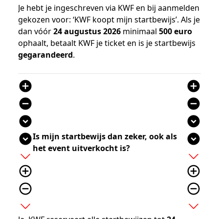
Je hebt je ingeschreven via KWF en bij aanmelden
gekozen voor: ‘KWF koopt mijn startbewijs’. Als je
dan vóór
24 augustus 2026
minimaal
500 euro
ophaalt, betaalt KWF je ticket en is je startbewijs
gegarandeerd
.
add_circle
add_circle
remove_circle
remove_circle
expand_circle_down
expand_circle_down
Is mijn startbewijs dan zeker, ook als
expand_circle_down
expand_circle_down
het event uitverkocht is?
add
add
add_circle_outline
add_circle_outline
remove_circle_outline
remove_circle_outline
expand_more
expand_more