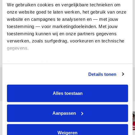
We gebruiken cookies en vergelijkbare technieken om 
onze website goed te laten werken, het gebruik van onze 
Veelgestelde vragen
website en campagnes te analyseren en — met jouw 
toestemming — voor marketingdoeleinden. Met jouw 
toestemming kunnen wij en onze partners gegevens 
Meer info voor bedrijven
verwerken, zoals surfgedrag, voorkeuren en technische 
gegevens.
Deze gegevens helpen ons om campagnes te meten, 
prestaties te verbeteren en relevante KWF-content te 
Details tonen
tonen. Je kunt je toestemming op elk moment wijzigen of 
Voor wie ren jij?
intrekken via Cookie instellingen onderaan de pagina. De 
lijst met cookies is te vinden in het tabblad “details”.
Alles toestaan
Aanpassen
Weigeren