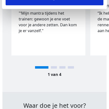
Kimberly
Justi
"‘Mijn mantra tijdens het
“Ik he
trainen: gewoon je ene voet
de ma
voor je andere zetten. Dan kom
rennen
je er vanzelf."
aan h
1 van 4
Waar doe je het voor?