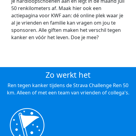
je hardloopschoenen aan en legt in de maand juli
50 renkilometers af. Maak hier ook een
actiepagina voor KWF aan: dé online plek waar je
al je vrienden en familie kan vragen om jou te
sponsoren. Alle giften maken het verschil tegen
kanker en vóór het leven. Doe je mee?
Zo werkt het
Ren tegen kanker tijdens de Strava Challenge Ren 50
km. Alleen of met een team van vrienden of collega's.