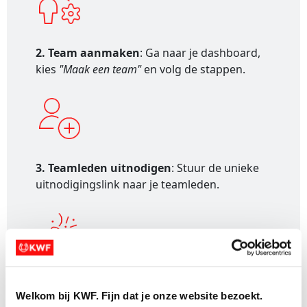
2. Team aanmaken
: Ga naar je dashboard,
kies
"Maak een team"
en volg de stappen.
3. Teamleden uitnodigen
: Stuur de unieke
uitnodigingslink naar je teamleden.
4. Actievoeren
: Deel je teampagina, vraag
Welkom bij KWF. Fijn dat je onze website bezoekt.
om donaties en vier samen je impact!