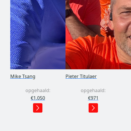
Mike Tsang
Pieter Titulaer
opgehaald:
opgehaald:
€1.050
€971