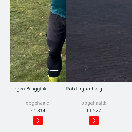
Jurgen Bruggink
Rob Logtenberg
opgehaald:
opgehaald:
€1.814
€1.527