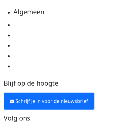
Algemeen
Privacyverklaring
Cookie instellingen
Algemene voorwaarden
Over KWF Kankerbestrijding
Neem contact op
Blijf op de hoogte
Schrijf je in voor de nieuwsbrief
Volg ons