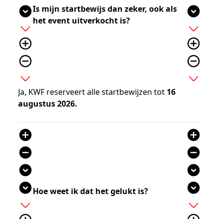
Is mijn startbewijs dan zeker, ook als
expand_circle_down
expand_circle_down
het event uitverkocht is?
add
add
add_circle_outline
add_circle_outline
remove_circle_outline
remove_circle_outline
expand_more
expand_more
Ja, KWF reserveert alle startbewijzen tot
16
augustus 2026.
add_circle
add_circle
remove_circle
remove_circle
expand_circle_down
expand_circle_down
expand_circle_down
expand_circle_down
Hoe weet ik dat het gelukt is?
add
add