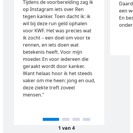
Tijdens de voorbereiding zag ik
Daard
op Instagram iets over Ren
een w
tegen kanker. Toen dacht ik: ik
En bes
wil bij deze run geld ophalen
onderz
voor KWF. Het was precies wat
ik zocht – een doel om voor te
rennen, en iets doen wat
betekenis heeft. Voor mijn
moeder. En voor iedereen die
geraakt wordt door kanker.
Want helaas hoor ik het steeds
vaker om me heen: jong en oud,
deze ziekte treft zoveel
mensen.
"
1 van 4