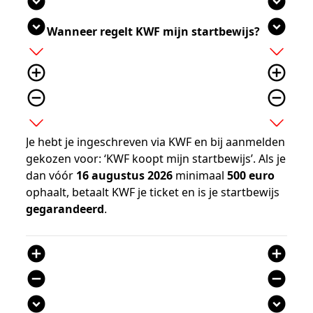
expand_circle_down
expand_circle_down
expand_circle_down
expand_circle_down
Wanneer regelt KWF mijn startbewijs?
add
add
add_circle_outline
add_circle_outline
remove_circle_outline
remove_circle_outline
expand_more
expand_more
Je hebt je ingeschreven via KWF en bij aanmelden
gekozen voor: ‘KWF koopt mijn startbewijs’. Als je
dan vóór
16 augustus 2026
minimaal
500 euro
ophaalt, betaalt KWF je ticket en is je startbewijs
gegarandeerd
.
add_circle
add_circle
remove_circle
remove_circle
expand_circle_down
expand_circle_down