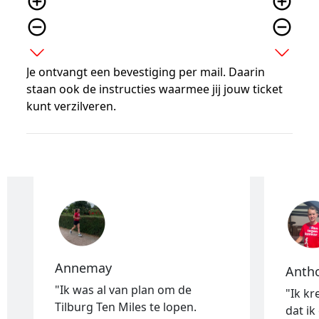
add_circle_outline
add_circle_outline
remove_circle_outline
remove_circle_outline
expand_more
expand_more
Je ontvangt een bevestiging per mail. Daarin
staan ook de instructies waarmee jij jouw ticket
kunt verzilveren.
Annemay
Anth
"
Ik was al van plan om de
"Ik kr
Tilburg Ten Miles te lopen.
dat i