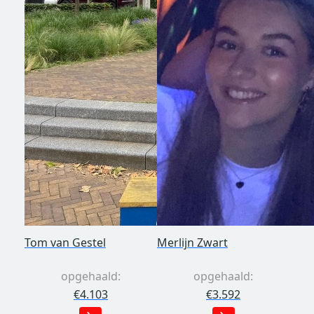
Tom van Gestel
Merlijn Zwart
opgehaald:
opgehaald:
€4.103
€3.592