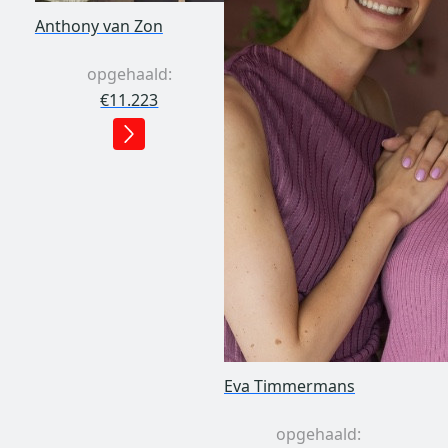
Anthony van Zon
opgehaald:
€11.223
Eva Timmermans
opgehaald: