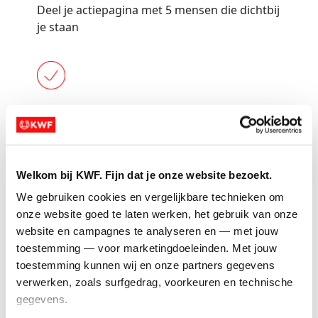
Deel je actiepagina met 5 mensen die dichtbij
je staan
Vraag 1 iemand om je actie óók te delen
Welkom bij KWF. Fijn dat je onze website bezoekt.
Plaats 1 update op social media (kort: voor
We gebruiken cookies en vergelijkbare technieken om 
wie kom jij in actie?)
onze website goed te laten werken, het gebruik van onze 
website en campagnes te analyseren en — met jouw 
Tip:
Doe zelf de eerste donatie. Bijv. ter
toestemming — voor marketingdoeleinden. Met jouw 
waarde van de prijs van een startbewijs.
toestemming kunnen wij en onze partners gegevens 
verwerken, zoals surfgedrag, voorkeuren en technische 
gegevens.