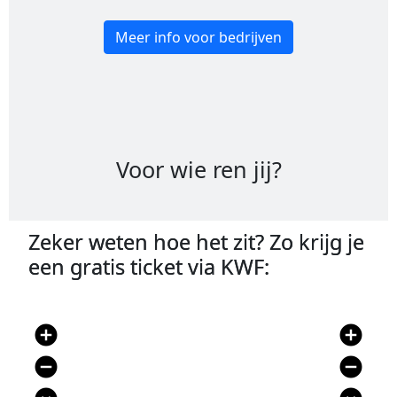
Meer info voor bedrijven
Voor wie ren jij?
Zeker weten hoe het zit? Zo krijg je
een gratis ticket via KWF:
add_circle
add_circle
remove_circle
remove_circle