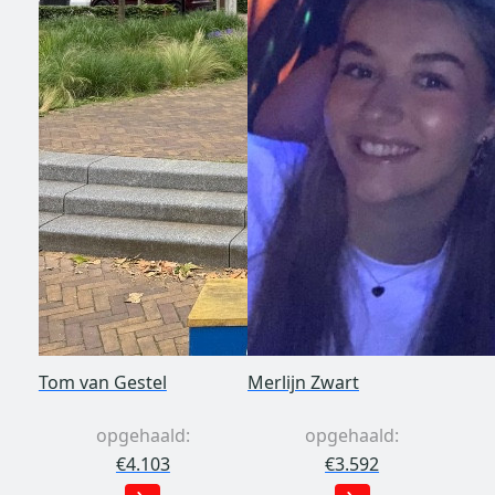
Tom van Gestel
Merlijn Zwart
opgehaald:
opgehaald:
€4.103
€3.592