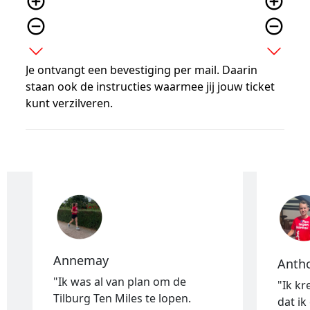
add_circle_outline
add_circle_outline
remove_circle_outline
remove_circle_outline
expand_more
expand_more
Je ontvangt een bevestiging per mail. Daarin
staan ook de instructies waarmee jij jouw ticket
kunt verzilveren.
Annemay
Anth
"
Ik was al van plan om de
"Ik kr
Tilburg Ten Miles te lopen.
dat i