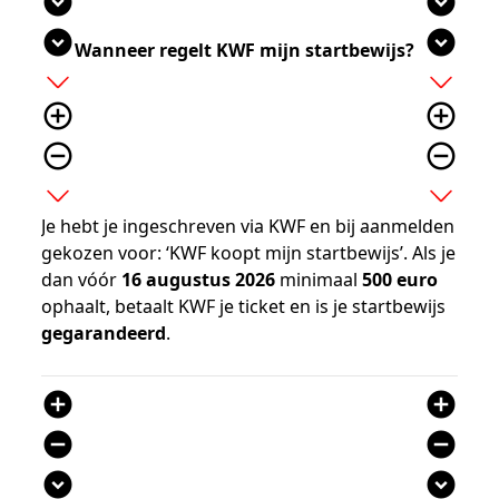
expand_circle_down
expand_circle_down
expand_circle_down
expand_circle_down
Wanneer regelt KWF mijn startbewijs?
add
add
add_circle_outline
add_circle_outline
remove_circle_outline
remove_circle_outline
expand_more
expand_more
Je hebt je ingeschreven via KWF en bij aanmelden
gekozen voor: ‘KWF koopt mijn startbewijs’. Als je
dan vóór
16 augustus 2026
minimaal
500 euro
ophaalt, betaalt KWF je ticket en is je startbewijs
gegarandeerd
.
add_circle
add_circle
remove_circle
remove_circle
expand_circle_down
expand_circle_down