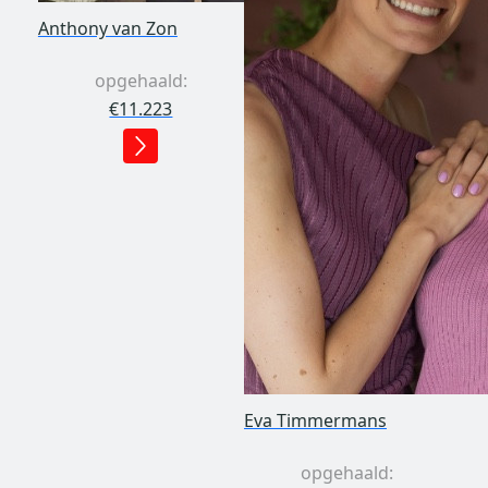
Anthony van Zon
opgehaald:
€11.223
Eva Timmermans
opgehaald: