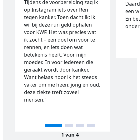
Tijdens de voorbereiding zag ik
Daard
op Instagram iets over Ren
een w
tegen kanker. Toen dacht ik: ik
En bes
wil bij deze run geld ophalen
onderz
voor KWF. Het was precies wat
ik zocht – een doel om voor te
rennen, en iets doen wat
betekenis heeft. Voor mijn
moeder. En voor iedereen die
geraakt wordt door kanker.
Want helaas hoor ik het steeds
vaker om me heen: jong en oud,
deze ziekte treft zoveel
mensen.
"
1 van 4