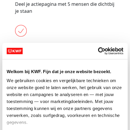
Deel je actiepagina met 5 mensen die dichtbij
je staan
Vraag 1 iemand om je actie óók te delen
Welkom bij KWF. Fijn dat je onze website bezoekt.
Plaats 1 update op social media (kort: voor
We gebruiken cookies en vergelijkbare technieken om 
wie kom jij in actie?)
onze website goed te laten werken, het gebruik van onze 
website en campagnes te analyseren en — met jouw 
Tip:
Doe zelf de eerste donatie. Bijv. ter
toestemming — voor marketingdoeleinden. Met jouw 
waarde van de prijs van een startbewijs.
toestemming kunnen wij en onze partners gegevens 
verwerken, zoals surfgedrag, voorkeuren en technische 
gegevens.