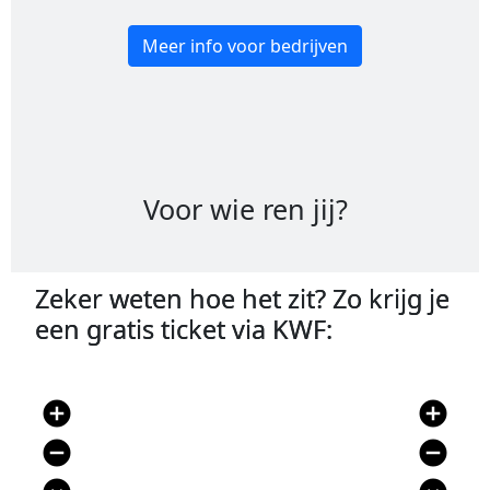
Meer info voor bedrijven
Voor wie ren jij?
Zeker weten hoe het zit? Zo krijg je
een gratis ticket via KWF:
add_circle
add_circle
remove_circle
remove_circle