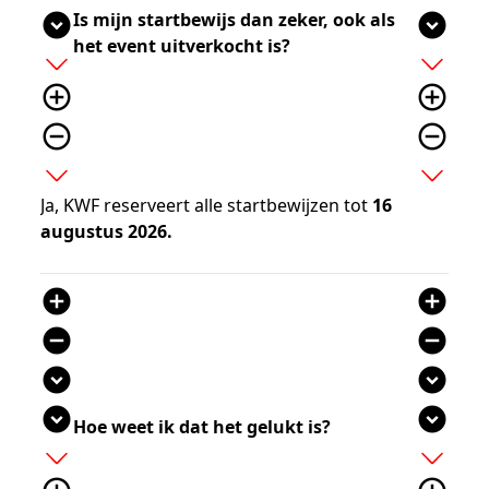
Is mijn startbewijs dan zeker, ook als
expand_circle_down
expand_circle_down
het event uitverkocht is?
add
add
add_circle_outline
add_circle_outline
remove_circle_outline
remove_circle_outline
expand_more
expand_more
Ja, KWF reserveert alle startbewijzen tot
16
augustus 2026.
add_circle
add_circle
remove_circle
remove_circle
expand_circle_down
expand_circle_down
expand_circle_down
expand_circle_down
Hoe weet ik dat het gelukt is?
add
add