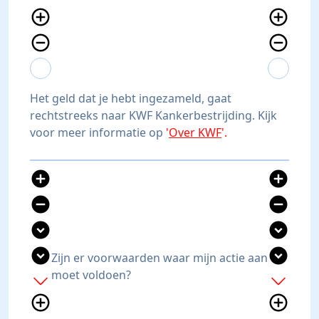
add_circle_outline
add_circle_outline
remove_circle_outline
remove_circle_outline
expand_more
expand_less
expand_more
expand_less
Het geld dat je hebt ingezameld, gaat
rechtstreeks naar KWF Kankerbestrijding. Kijk
voor meer informatie op
'
Over KWF
'.
add_circle
add_circle
remove_circle
remove_circle
expand_circle_down
expand_circle_down
expand_circle_down
expand_circle_down
Zijn er voorwaarden waar mijn actie aan
moet voldoen?
add
add
add_circle_outline
add_circle_outline