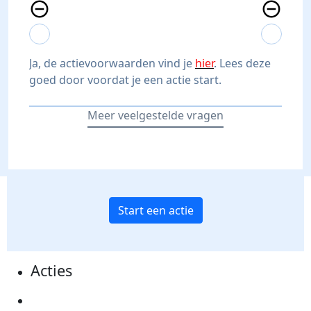
remove_circle_outline
remove_circle_outline
expand_more
expand_less
expand_more
expand_less
Ja, de actievoorwaarden vind je
hier
. Lees deze
goed door voordat je een actie start.
Meer veelgestelde vragen
Start een actie
Acties
Actiematerialen