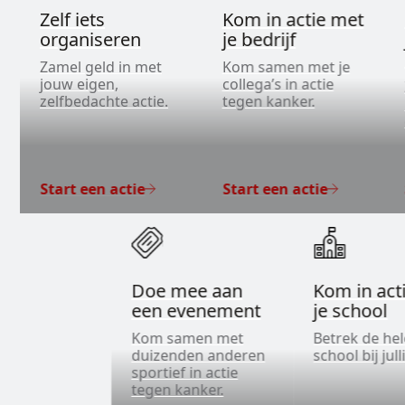
Zelf iets
Kom in actie met
organiseren
je bedrijf
Zamel geld in met
Kom samen met je
jouw eigen,
collega’s in actie
zelfbedachte actie.
tegen kanker.
Start een actie
Start een actie
Doe mee aan
Kom in act
een evenement
je school
Kom samen met
Betrek de he
duizenden anderen
school bij jull
sportief in actie
tegen kanker.