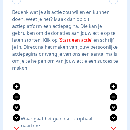
Bedenk wat je als actie zou willen en kunnen
doen. Weet je het? Maak dan op dit
actieplatform een actiepagina. Die kan je
gebruiken om de donaties aan jouw actie op te
laten storten. Klik op
‘Start een actie’
en schrijf
je in. Direct na het maken van jouw persoonlijke
actiepagina ontvang je van ons een aantal mails
om je te helpen om van jouw actie een succes te
maken.
add_circle
add_circle
remove_circle
remove_circle
expand_circle_down
expand_circle_down
expand_circle_down
expand_circle_down
Waar gaat het geld dat ik ophaal
naartoe?
add
add