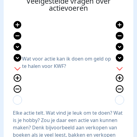
Veelgestelde vragen over
actievoeren
add_circle
add_circle
remove_circle
remove_circle
expand_circle_down
expand_circle_down
expand_circle_down
expand_circle_down
Wat voor actie kan ik doen om geld op
te halen voor KWF?
add
add
add_circle_outline
add_circle_outline
remove_circle_outline
remove_circle_outline
expand_more
expand_less
expand_more
expand_less
Elke actie telt. Wat vind je leuk om te doen? Wat
is je hobby? Zou je daar een actie van kunnen
maken? Denk bijvoorbeeld aan verkopen van
boeken als je veel leest, bakken en verkopen