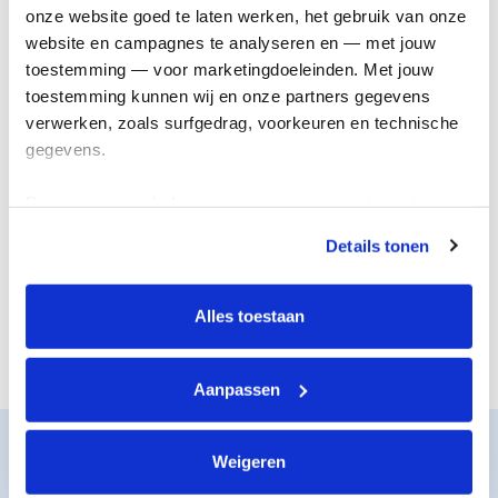
onderzoek
genezing
onze website goed te laten werken, het gebruik van onze 
website en campagnes te analyseren en — met jouw 
toestemming — voor marketingdoeleinden. Met jouw 
toestemming kunnen wij en onze partners gegevens 
verwerken, zoals surfgedrag, voorkeuren en technische 
gegevens.
Deze gegevens helpen ons om campagnes te meten, 
prestaties te verbeteren en relevante KWF-content te 
Details tonen
tonen. Je kunt je toestemming op elk moment wijzigen of 
De juiste steun
Nieuwe
intrekken via Cookie instellingen onderaan de pagina. De 
voor iedereen
behandelingen
lijst met cookies is te vinden in het tabblad “details”.
Alles toestaan
Aanpassen
Zo werkt het
Weigeren