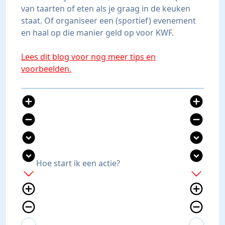
van taarten of eten als je graag in de keuken
staat. Of organiseer een (sportief) evenement
en haal op die manier geld op voor KWF.
Lees dit blog voor nog meer tips en
voorbeelden.
add_circle
add_circle
remove_circle
remove_circle
expand_circle_down
expand_circle_down
expand_circle_down
expand_circle_down
Hoe start ik een actie?
add
add
add_circle_outline
add_circle_outline
remove_circle_outline
remove_circle_outline
expand_more
expand_less
expand_more
expand_less