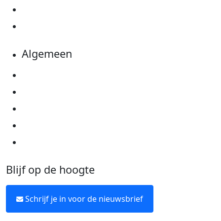
Evenementen
Kom in actie
Algemeen
Privacyverklaring
Cookie instellingen
Algemene voorwaarden
Over KWF Kankerbestrijding
Neem contact op
Blijf op de hoogte
Schrijf je in voor de nieuwsbrief