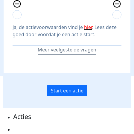
remove_circle_outline
remove_circle_outline
expand_more
expand_less
expand_more
expand_less
Ja, de actievoorwaarden vind je
hier
. Lees deze
goed door voordat je een actie start.
Meer veelgestelde vragen
Start een actie
Acties
Actiematerialen