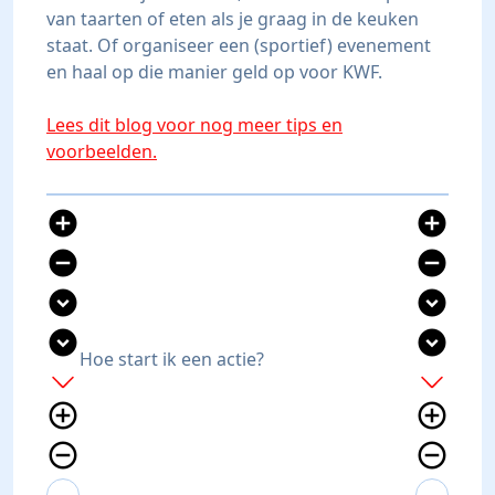
van taarten of eten als je graag in de keuken
staat. Of organiseer een (sportief) evenement
en haal op die manier geld op voor KWF.
Lees dit blog voor nog meer tips en
voorbeelden.
add_circle
add_circle
remove_circle
remove_circle
expand_circle_down
expand_circle_down
expand_circle_down
expand_circle_down
Hoe start ik een actie?
add
add
add_circle_outline
add_circle_outline
remove_circle_outline
remove_circle_outline
expand_more
expand_less
expand_more
expand_less