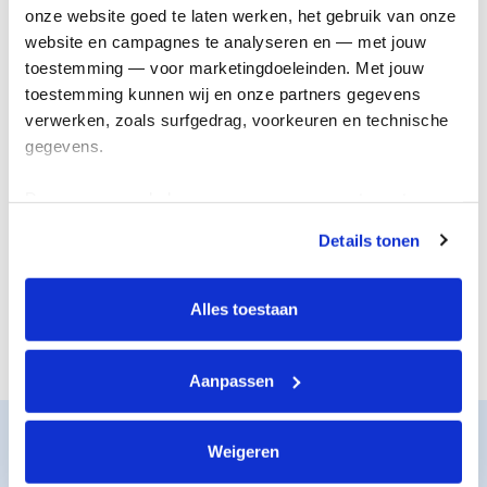
onderzoek
genezing
onze website goed te laten werken, het gebruik van onze 
website en campagnes te analyseren en — met jouw 
toestemming — voor marketingdoeleinden. Met jouw 
toestemming kunnen wij en onze partners gegevens 
verwerken, zoals surfgedrag, voorkeuren en technische 
gegevens.
Deze gegevens helpen ons om campagnes te meten, 
prestaties te verbeteren en relevante KWF-content te 
Details tonen
tonen. Je kunt je toestemming op elk moment wijzigen of 
De juiste steun
Nieuwe
intrekken via Cookie instellingen onderaan de pagina. De 
voor iedereen
behandelingen
lijst met cookies is te vinden in het tabblad “details”.
Alles toestaan
Aanpassen
Zo werkt het
Weigeren