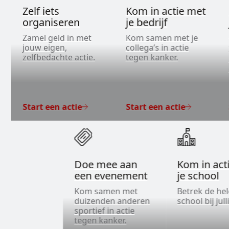
Zelf iets
Kom in actie met
organiseren
je bedrijf
Zamel geld in met
Kom samen met je
jouw eigen,
collega’s in actie
zelfbedachte actie.
tegen kanker.
Start een actie
Start een actie
Doe mee aan
Kom in act
een evenement
je school
Kom samen met
Betrek de he
duizenden anderen
school bij jull
sportief in actie
tegen kanker.