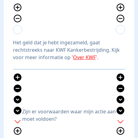
add_circle_outline
add_circle_outline
remove_circle_outline
remove_circle_outline
expand_more
expand_less
expand_more
expand_less
Het geld dat je hebt ingezameld, gaat
rechtstreeks naar KWF Kankerbestrijding. Kijk
voor meer informatie op
'
Over KWF
'.
add_circle
add_circle
remove_circle
remove_circle
expand_circle_down
expand_circle_down
expand_circle_down
expand_circle_down
Zijn er voorwaarden waar mijn actie aan
moet voldoen?
add
add
add_circle_outline
add_circle_outline