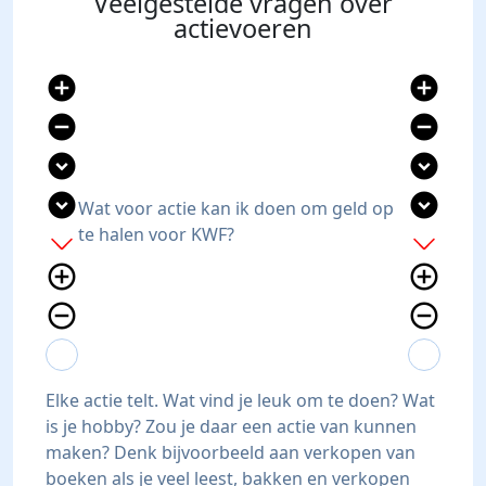
Veelgestelde vragen over
actievoeren
add_circle
add_circle
remove_circle
remove_circle
expand_circle_down
expand_circle_down
expand_circle_down
expand_circle_down
Wat voor actie kan ik doen om geld op
te halen voor KWF?
add
add
add_circle_outline
add_circle_outline
remove_circle_outline
remove_circle_outline
expand_more
expand_less
expand_more
expand_less
Elke actie telt. Wat vind je leuk om te doen? Wat
is je hobby? Zou je daar een actie van kunnen
maken? Denk bijvoorbeeld aan verkopen van
boeken als je veel leest, bakken en verkopen