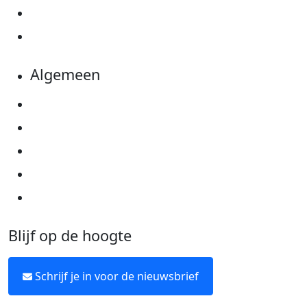
Evenementen
Kom in actie
Algemeen
Privacyverklaring
Cookie instellingen
Algemene voorwaarden
Over KWF Kankerbestrijding
Neem contact op
Blijf op de hoogte
Schrijf je in voor de nieuwsbrief