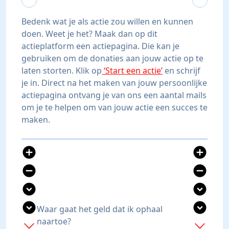
Bedenk wat je als actie zou willen en kunnen
doen. Weet je het? Maak dan op dit
actieplatform een actiepagina. Die kan je
gebruiken om de donaties aan jouw actie op te
laten storten. Klik op
‘Start een actie’
en schrijf
je in. Direct na het maken van jouw persoonlijke
actiepagina ontvang je van ons een aantal mails
om je te helpen om van jouw actie een succes te
maken.
add_circle
add_circle
remove_circle
remove_circle
expand_circle_down
expand_circle_down
expand_circle_down
expand_circle_down
Waar gaat het geld dat ik ophaal
naartoe?
add
add