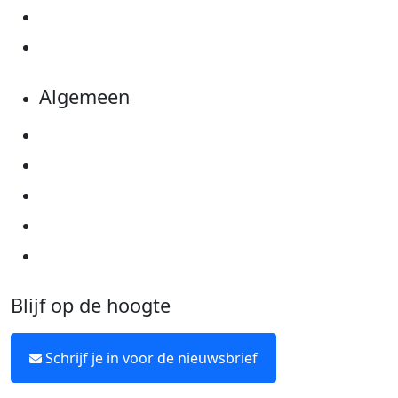
Evenementen
Kom in actie
Algemeen
Privacyverklaring
Cookie instellingen
Algemene voorwaarden
Over KWF Kankerbestrijding
Neem contact op
Blijf op de hoogte
Schrijf je in voor de nieuwsbrief