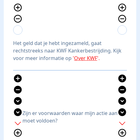
add_circle_outline
add_circle_outline
remove_circle_outline
remove_circle_outline
expand_more
expand_less
expand_more
expand_less
Het geld dat je hebt ingezameld, gaat
rechtstreeks naar KWF Kankerbestrijding. Kijk
voor meer informatie op
'
Over KWF
'.
add_circle
add_circle
remove_circle
remove_circle
expand_circle_down
expand_circle_down
expand_circle_down
expand_circle_down
Zijn er voorwaarden waar mijn actie aan
moet voldoen?
add
add
add_circle_outline
add_circle_outline