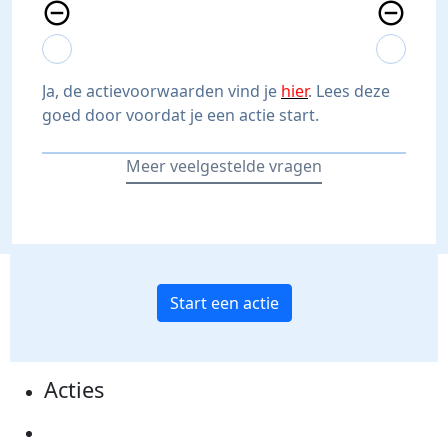
remove_circle_outline
remove_circle_outline
expand_more
expand_less
expand_more
expand_less
Ja, de actievoorwaarden vind je
hier
. Lees deze
goed door voordat je een actie start.
Meer veelgestelde vragen
Start een actie
Acties
Actiematerialen