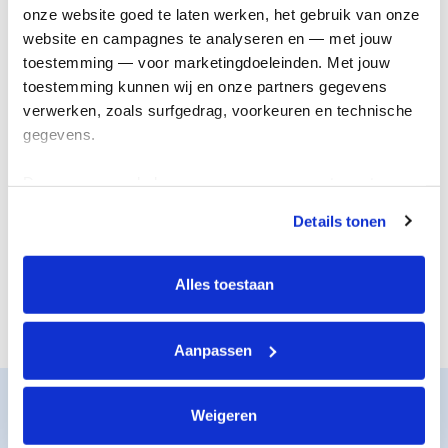
onderzoek
genezing
onze website goed te laten werken, het gebruik van onze 
website en campagnes te analyseren en — met jouw 
toestemming — voor marketingdoeleinden. Met jouw 
toestemming kunnen wij en onze partners gegevens 
verwerken, zoals surfgedrag, voorkeuren en technische 
gegevens.
Deze gegevens helpen ons om campagnes te meten, 
prestaties te verbeteren en relevante KWF-content te 
Details tonen
tonen. Je kunt je toestemming op elk moment wijzigen of 
De juiste steun
Nieuwe
intrekken via Cookie instellingen onderaan de pagina. De 
voor iedereen
behandelingen
lijst met cookies is te vinden in het tabblad “details”.
Alles toestaan
Aanpassen
Zo werkt het
Weigeren