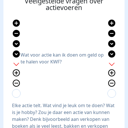
Veelgestelde vragen over
actievoeren
add_circle
add_circle
remove_circle
remove_circle
expand_circle_down
expand_circle_down
expand_circle_down
expand_circle_down
Wat voor actie kan ik doen om geld op
te halen voor KWF?
add
add
add_circle_outline
add_circle_outline
remove_circle_outline
remove_circle_outline
expand_more
expand_less
expand_more
expand_less
Elke actie telt. Wat vind je leuk om te doen? Wat
is je hobby? Zou je daar een actie van kunnen
maken? Denk bijvoorbeeld aan verkopen van
boeken als je veel leest, bakken en verkopen