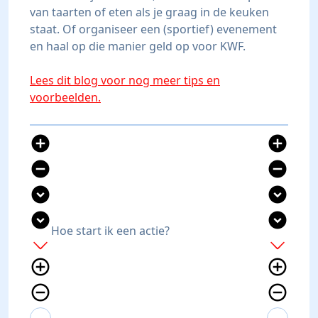
van taarten of eten als je graag in de keuken
staat. Of organiseer een (sportief) evenement
en haal op die manier geld op voor KWF.
Lees dit blog voor nog meer tips en
voorbeelden.
add_circle
add_circle
remove_circle
remove_circle
expand_circle_down
expand_circle_down
expand_circle_down
expand_circle_down
Hoe start ik een actie?
add
add
add_circle_outline
add_circle_outline
remove_circle_outline
remove_circle_outline
expand_more
expand_less
expand_more
expand_less