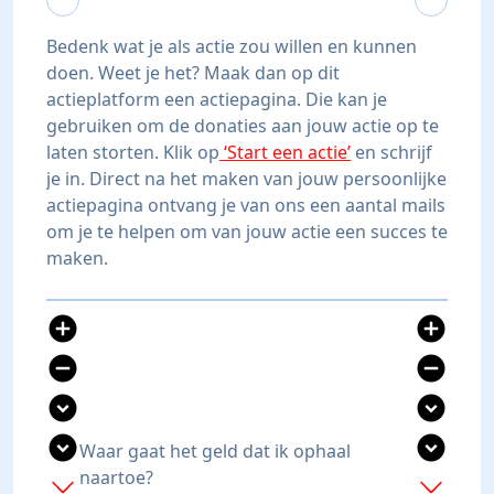
Bedenk wat je als actie zou willen en kunnen
doen. Weet je het? Maak dan op dit
actieplatform een actiepagina. Die kan je
gebruiken om de donaties aan jouw actie op te
laten storten. Klik op
‘Start een actie’
en schrijf
je in. Direct na het maken van jouw persoonlijke
actiepagina ontvang je van ons een aantal mails
om je te helpen om van jouw actie een succes te
maken.
add_circle
add_circle
remove_circle
remove_circle
expand_circle_down
expand_circle_down
expand_circle_down
expand_circle_down
Waar gaat het geld dat ik ophaal
naartoe?
add
add