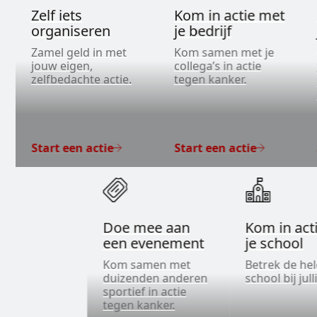
Zelf iets
Kom in actie met
organiseren
je bedrijf
Zamel geld in met
Kom samen met je
jouw eigen,
collega’s in actie
zelfbedachte actie.
tegen kanker.
Start een actie
Start een actie
Doe mee aan
Kom in act
een evenement
je school
Kom samen met
Betrek de he
duizenden anderen
school bij jull
sportief in actie
tegen kanker.