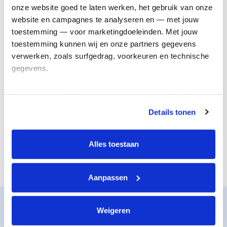
onderzoek
genezing
onze website goed te laten werken, het gebruik van onze 
website en campagnes te analyseren en — met jouw 
toestemming — voor marketingdoeleinden. Met jouw 
toestemming kunnen wij en onze partners gegevens 
verwerken, zoals surfgedrag, voorkeuren en technische 
gegevens.
Deze gegevens helpen ons om campagnes te meten, 
prestaties te verbeteren en relevante KWF-content te 
Details tonen
tonen. Je kunt je toestemming op elk moment wijzigen of 
De juiste steun
Nieuwe
intrekken via Cookie instellingen onderaan de pagina. De 
voor iedereen
behandelingen
lijst met cookies is te vinden in het tabblad “details”.
Alles toestaan
Aanpassen
Zo werkt het
Weigeren