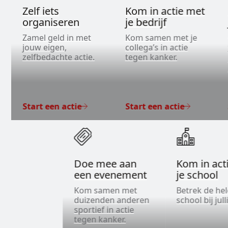
Zelf iets
Kom in actie met
organiseren
je bedrijf
Zamel geld in met
Kom samen met je
jouw eigen,
collega’s in actie
zelfbedachte actie.
tegen kanker.
Start een actie
Start een actie
Doe mee aan
Kom in act
een evenement
je school
Kom samen met
Betrek de he
duizenden anderen
school bij jull
sportief in actie
tegen kanker.