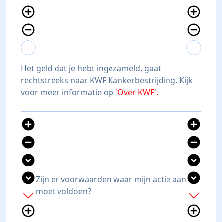
add_circle_outline
add_circle_outline
remove_circle_outline
remove_circle_outline
expand_more
expand_less
expand_more
expand_less
Het geld dat je hebt ingezameld, gaat
rechtstreeks naar KWF Kankerbestrijding. Kijk
voor meer informatie op
'
Over KWF
'.
add_circle
add_circle
remove_circle
remove_circle
expand_circle_down
expand_circle_down
expand_circle_down
expand_circle_down
Zijn er voorwaarden waar mijn actie aan
moet voldoen?
add
add
add_circle_outline
add_circle_outline