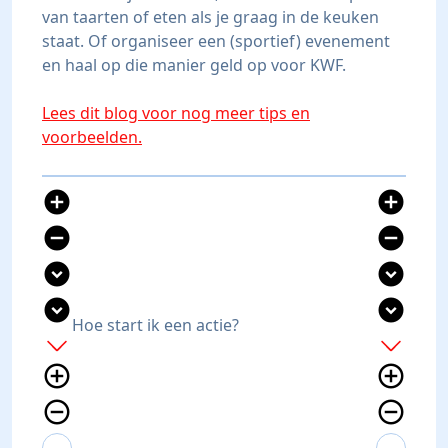
van taarten of eten als je graag in de keuken
staat. Of organiseer een (sportief) evenement
en haal op die manier geld op voor KWF.
Lees dit blog voor nog meer tips en
voorbeelden.
add_circle
add_circle
remove_circle
remove_circle
expand_circle_down
expand_circle_down
expand_circle_down
expand_circle_down
Hoe start ik een actie?
add
add
add_circle_outline
add_circle_outline
remove_circle_outline
remove_circle_outline
expand_more
expand_less
expand_more
expand_less