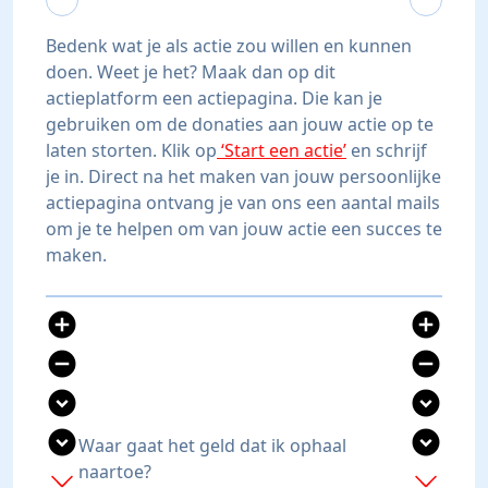
Bedenk wat je als actie zou willen en kunnen
doen. Weet je het? Maak dan op dit
actieplatform een actiepagina. Die kan je
gebruiken om de donaties aan jouw actie op te
laten storten. Klik op
‘Start een actie’
en schrijf
je in. Direct na het maken van jouw persoonlijke
actiepagina ontvang je van ons een aantal mails
om je te helpen om van jouw actie een succes te
maken.
add_circle
add_circle
remove_circle
remove_circle
expand_circle_down
expand_circle_down
expand_circle_down
expand_circle_down
Waar gaat het geld dat ik ophaal
naartoe?
add
add