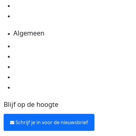
Evenementen
Kom in actie
Algemeen
Privacyverklaring
Cookie instellingen
Algemene voorwaarden
Over KWF Kankerbestrijding
Neem contact op
Blijf op de hoogte
Schrijf je in voor de nieuwsbrief