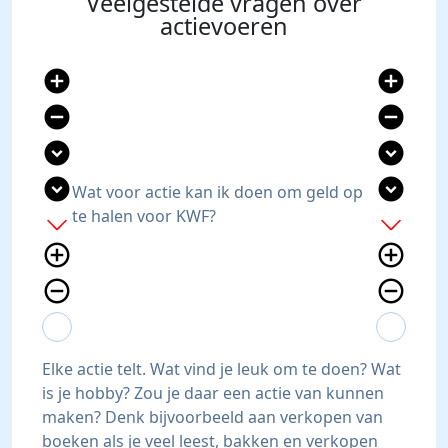
Veelgestelde vragen over
actievoeren
add_circle
add_circle
remove_circle
remove_circle
expand_circle_down
expand_circle_down
expand_circle_down
expand_circle_down
Wat voor actie kan ik doen om geld op
te halen voor KWF?
add
add
add_circle_outline
add_circle_outline
remove_circle_outline
remove_circle_outline
expand_more
expand_less
expand_more
expand_less
Elke actie telt. Wat vind je leuk om te doen? Wat
is je hobby? Zou je daar een actie van kunnen
maken? Denk bijvoorbeeld aan verkopen van
boeken als je veel leest, bakken en verkopen