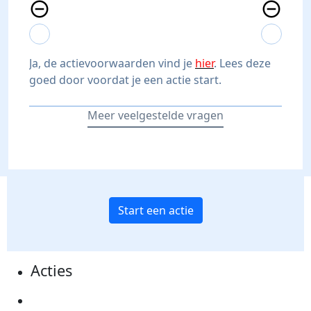
remove_circle_outline
remove_circle_outline
expand_more
expand_less
expand_more
expand_less
Ja, de actievoorwaarden vind je
hier
. Lees deze
goed door voordat je een actie start.
Meer veelgestelde vragen
Start een actie
Acties
Actiematerialen