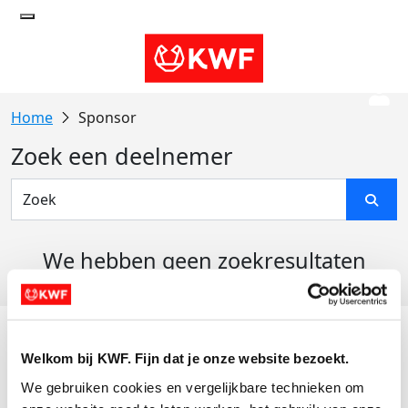
Sponsor
Zoek een deelnemer
We hebben geen zoekresultaten
gevonden
Acties
Welkom bij KWF. Fijn dat je onze website bezoekt.
Actiematerialen
We gebruiken cookies en vergelijkbare technieken om 
Evenementen