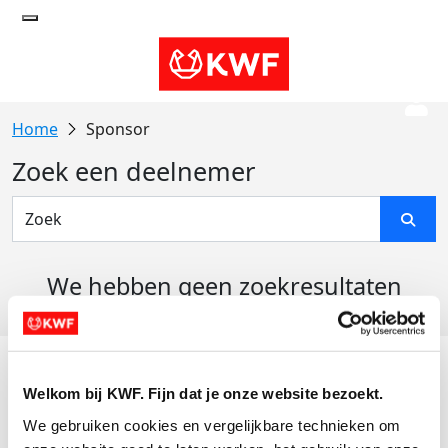
Sponsor
Zoek een deelnemer
We hebben geen zoekresultaten
gevonden
Acties
Welkom bij KWF. Fijn dat je onze website bezoekt.
Actiematerialen
We gebruiken cookies en vergelijkbare technieken om 
Evenementen