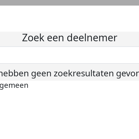
Zoek een deelnemer
hebben geen zoekresultaten gevo
lgemeen
ivacyverklaring
okie instellingen
gemene voorwaarden
er KWF Kankerbestrijding