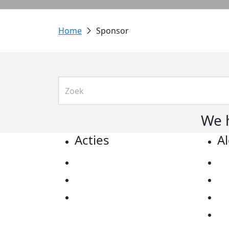
Sponsor
We 
Acties
A
Actiematerialen
Pr
Evenementen
Co
Kom in actie
Al
Ov