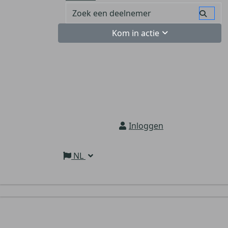
Kom in actie
Inloggen
NL