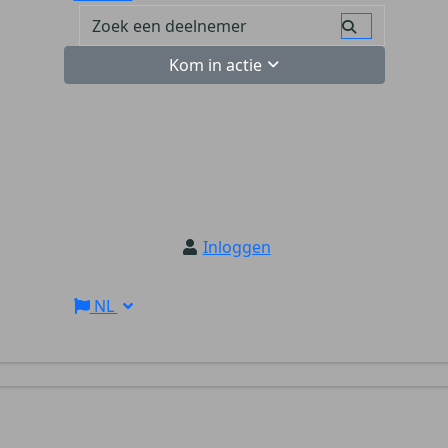
Kom in actie
Inloggen
NL