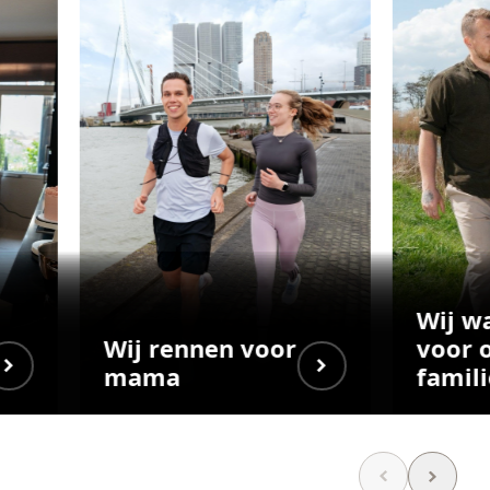
Wij w
Wij rennen voor
voor 
mama
famili