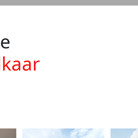
ie
lkaar