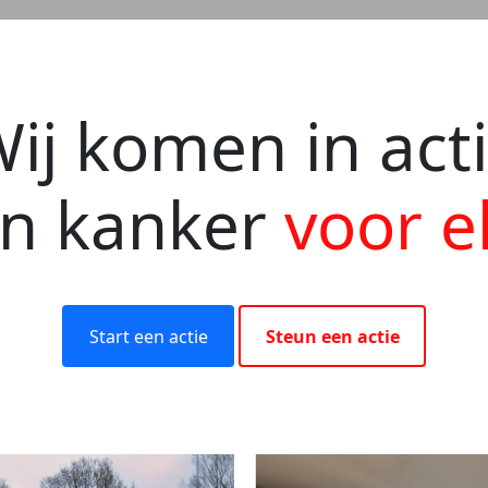
ij komen in act
en kanker
voor e
Start een actie
Steun een actie