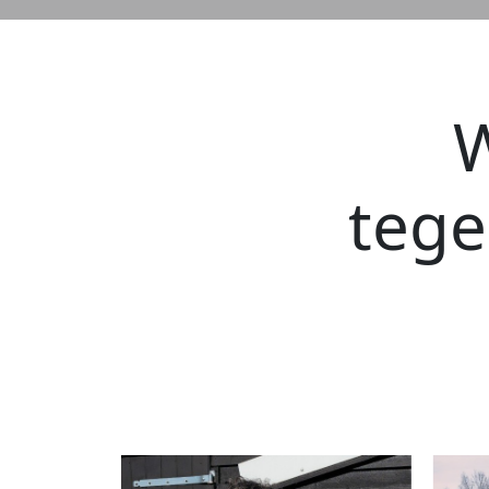
W
teg