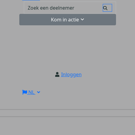
Kom in actie
Inloggen
NL