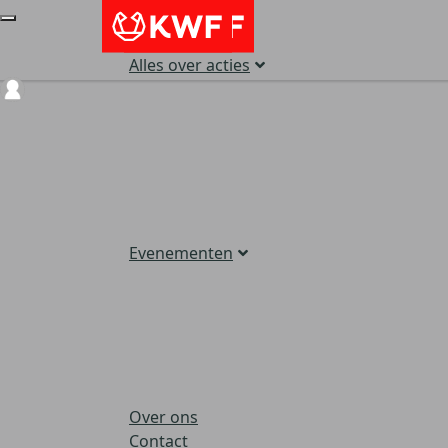
Alles over acties
Login
Evenementen
Over ons
Contact