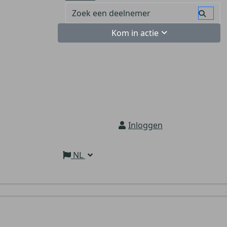
Kom in actie
Inloggen
NL