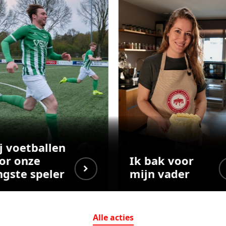
j voetballen
or onze
Ik bak voor
ngste speler
mijn vader
Alle
acties