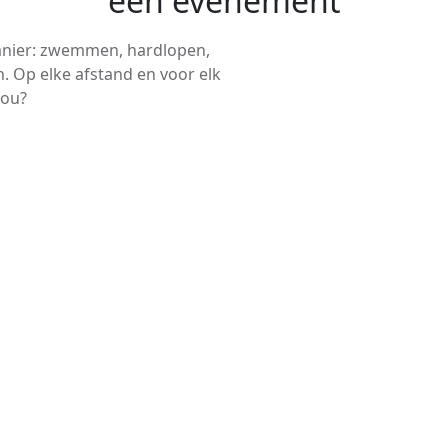
een evenement
anier: zwemmen, hardlopen,
. Op elke afstand en voor elk
jou?