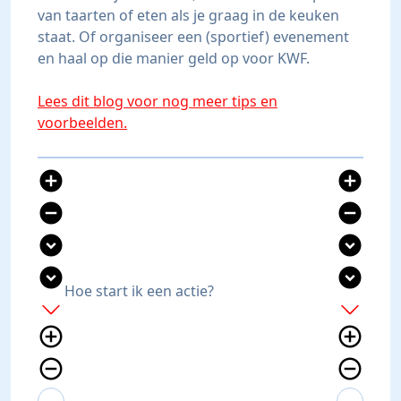
van taarten of eten als je graag in de keuken
staat. Of organiseer een (sportief) evenement
en haal op die manier geld op voor KWF.
Lees dit blog voor nog meer tips en
voorbeelden.
add_circle
add_circle
remove_circle
remove_circle
expand_circle_down
expand_circle_down
expand_circle_down
expand_circle_down
Hoe start ik een actie?
add
add
add_circle_outline
add_circle_outline
remove_circle_outline
remove_circle_outline
expand_more
expand_less
expand_more
expand_less