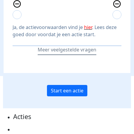
remove_circle_outline
remove_circle_outline
expand_more
expand_less
expand_more
expand_less
Ja, de actievoorwaarden vind je
hier
. Lees deze
goed door voordat je een actie start.
Meer veelgestelde vragen
Start een actie
Acties
Actiematerialen