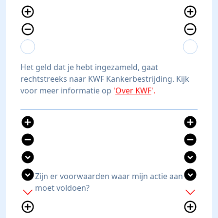
add_circle_outline
add_circle_outline
remove_circle_outline
remove_circle_outline
expand_more
expand_less
expand_more
expand_less
Het geld dat je hebt ingezameld, gaat
rechtstreeks naar KWF Kankerbestrijding. Kijk
voor meer informatie op
'
Over KWF
'.
add_circle
add_circle
remove_circle
remove_circle
expand_circle_down
expand_circle_down
expand_circle_down
expand_circle_down
Zijn er voorwaarden waar mijn actie aan
moet voldoen?
add
add
add_circle_outline
add_circle_outline