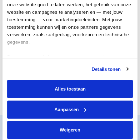
onderzoek
genezing
onze website goed te laten werken, het gebruik van onze 
website en campagnes te analyseren en — met jouw 
toestemming — voor marketingdoeleinden. Met jouw 
toestemming kunnen wij en onze partners gegevens 
verwerken, zoals surfgedrag, voorkeuren en technische 
gegevens.
Deze gegevens helpen ons om campagnes te meten, 
prestaties te verbeteren en relevante KWF-content te 
Details tonen
tonen. Je kunt je toestemming op elk moment wijzigen of 
De juiste steun
Nieuwe
intrekken via Cookie instellingen onderaan de pagina. De 
voor iedereen
behandelingen
lijst met cookies is te vinden in het tabblad “details”.
Alles toestaan
Aanpassen
Zo werkt het
Weigeren