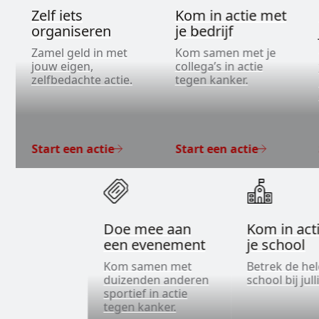
Zelf iets
Kom in actie met
organiseren
je bedrijf
Zamel geld in met
Kom samen met je
jouw eigen,
collega’s in actie
zelfbedachte actie.
tegen kanker.
Start een actie
Start een actie
Doe mee aan
Kom in act
een evenement
je school
Kom samen met
Betrek de he
duizenden anderen
school bij jull
sportief in actie
tegen kanker.