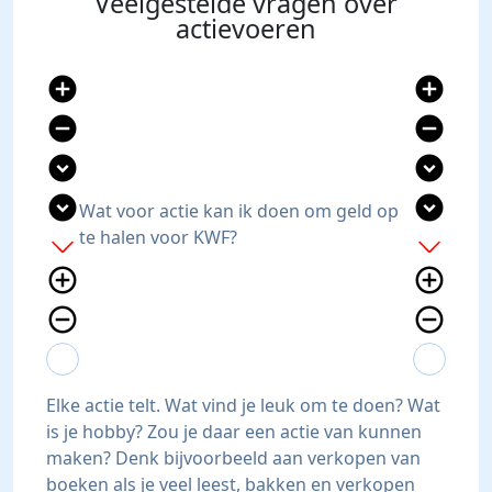
Veelgestelde vragen over
actievoeren
add_circle
add_circle
remove_circle
remove_circle
expand_circle_down
expand_circle_down
expand_circle_down
expand_circle_down
Wat voor actie kan ik doen om geld op
te halen voor KWF?
add
add
add_circle_outline
add_circle_outline
remove_circle_outline
remove_circle_outline
expand_more
expand_less
expand_more
expand_less
Elke actie telt. Wat vind je leuk om te doen? Wat
is je hobby? Zou je daar een actie van kunnen
maken? Denk bijvoorbeeld aan verkopen van
boeken als je veel leest, bakken en verkopen