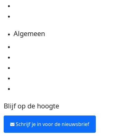
Evenementen
Kom in actie
Algemeen
Privacyverklaring
Cookie instellingen
Algemene voorwaarden
Over KWF Kankerbestrijding
Neem contact op
Blijf op de hoogte
Schrijf je in voor de nieuwsbrief