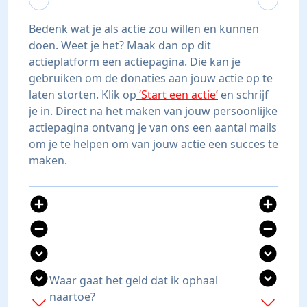
Bedenk wat je als actie zou willen en kunnen
doen. Weet je het? Maak dan op dit
actieplatform een actiepagina. Die kan je
gebruiken om de donaties aan jouw actie op te
laten storten. Klik op
‘Start een actie’
en schrijf
je in. Direct na het maken van jouw persoonlijke
actiepagina ontvang je van ons een aantal mails
om je te helpen om van jouw actie een succes te
maken.
add_circle
add_circle
remove_circle
remove_circle
expand_circle_down
expand_circle_down
expand_circle_down
expand_circle_down
Waar gaat het geld dat ik ophaal
naartoe?
add
add