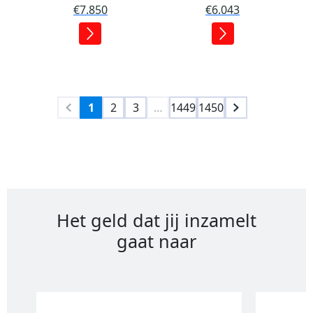
€7.850
€6.043
1
2
3
…
1449
1450
Het geld dat jij inzamelt
gaat naar