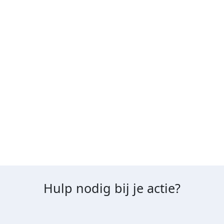
We maken dan een donatieverzoek op (factuur).
Op dit verzoek staat dan een referentienummer
dat is gekoppeld aan jouw actie. Deze factuur
kan via de bank worden betaald. Als de donatie
bij ons op de rekening staat, voegen we dit
handmatig toe aan jouw actiepagina.
Hulp nodig bij je actie?