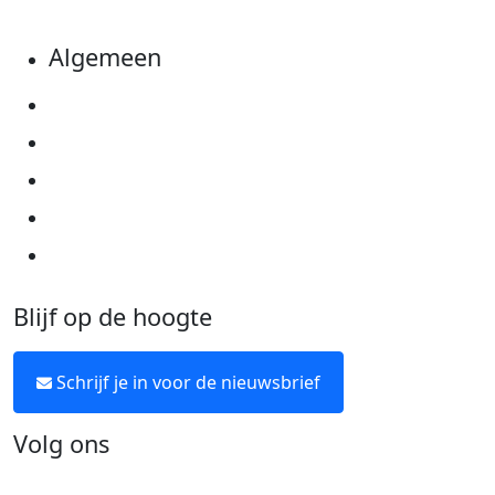
Algemeen
Privacyverklaring
Cookie instellingen
Algemene voorwaarden
Over KWF Kankerbestrijding
Neem contact op
Blijf op de hoogte
Schrijf je in voor de nieuwsbrief
Volg ons