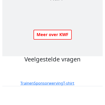
Meer over KWF
Veelgestelde vragen
Deelname
Trainen
Sponsorwerving
T-shirt
add_circle
add_circle