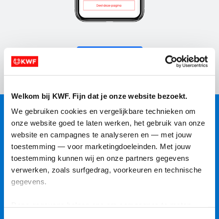
Start een actie
Welkom bij KWF. Fijn dat je onze website bezoekt.
We gebruiken cookies en vergelijkbare technieken om 
onze website goed te laten werken, het gebruik van onze 
website en campagnes te analyseren en — met jouw 
toestemming — voor marketingdoeleinden. Met jouw 
toestemming kunnen wij en onze partners gegevens 
verwerken, zoals surfgedrag, voorkeuren en technische 
Start je actie
gegevens.
Maak een actiepagina aan. Vul hem met verhalen,
Deze gegevens helpen ons om campagnes te meten, 
foto's en herinneringen zodat iedereen weet
prestaties te verbeteren en relevante KWF-content te 