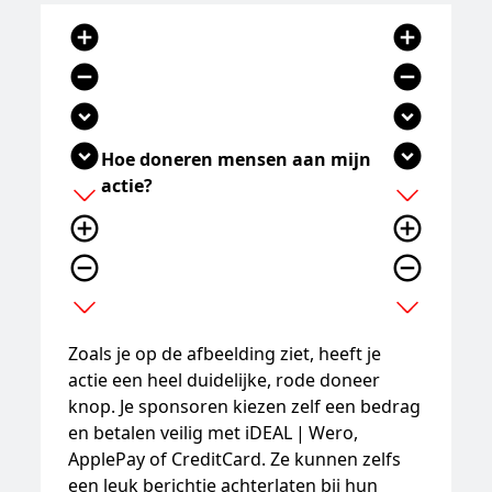
add_circle
add_circle
remove_circle
remove_circle
expand_circle_down
expand_circle_down
expand_circle_down
expand_circle_down
Hoe doneren mensen aan mijn
actie?
add
add
add_circle_outline
add_circle_outline
remove_circle_outline
remove_circle_outline
expand_more
expand_more
Zoals je op de afbeelding ziet, heeft je
actie een heel duidelijke, rode doneer
knop. Je sponsoren kiezen zelf een bedrag
en betalen veilig met
iDEAL | Wero
,
ApplePay of CreditCard. Ze kunnen zelfs
een leuk berichtje achterlaten bij hun