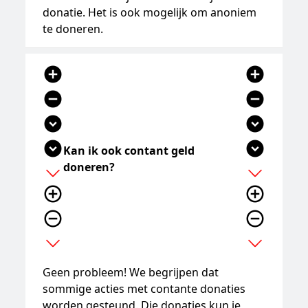
donatie. Het is ook mogelijk om anoniem
te doneren.
add_circle
add_circle
remove_circle
remove_circle
expand_circle_down
expand_circle_down
expand_circle_down
expand_circle_down
Kan ik ook contant geld
doneren?
add
add
add_circle_outline
add_circle_outline
remove_circle_outline
remove_circle_outline
expand_more
expand_more
Geen probleem! We begrijpen dat
sommige acties met contante donaties
worden gesteund. Die donaties kun je