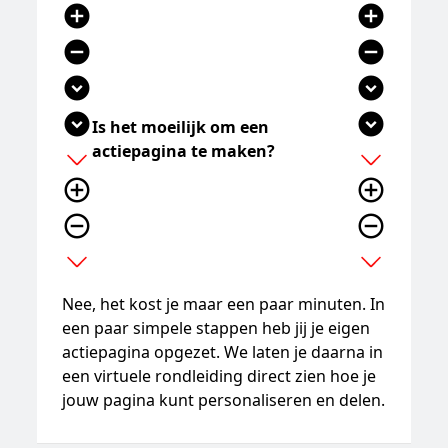
add_circle
add_circle
remove_circle
remove_circle
expand_circle_down
expand_circle_down
expand_circle_down
expand_circle_down
Is het moeilijk om een
actiepagina te maken?
add
add
add_circle_outline
add_circle_outline
remove_circle_outline
remove_circle_outline
expand_more
expand_more
Nee, het kost je maar een paar minuten. In
een paar simpele stappen heb jij je eigen
actiepagina opgezet. We laten je daarna in
een virtuele rondleiding direct zien hoe je
jouw pagina kunt personaliseren en delen.