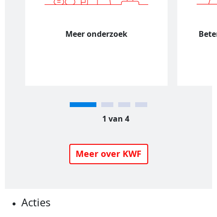
Meer onderzoek
Bete
1 van 4
Meer over KWF
Acties