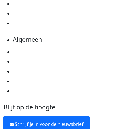
Actiematerialen
Evenementen
Kom in actie
Algemeen
Privacyverklaring
Cookie instellingen
Algemene voorwaarden
Over KWF Kankerbestrijding
Neem contact op
Blijf op de hoogte
Schrijf je in voor de nieuwsbrief