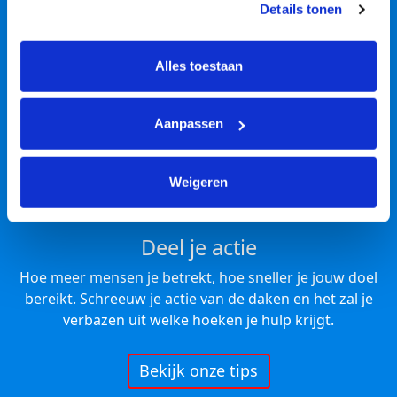
waarom je in actie komt
Details tonen
tonen. Je kunt je toestemming op elk moment wijzigen of 
intrekken via Cookie instellingen onderaan de pagina. De 
Inspiratie nodig?
lijst met cookies is te vinden in het tabblad “details”.
Alles toestaan
Aanpassen
Weigeren
Deel je actie
Hoe meer mensen je betrekt, hoe sneller je jouw doel
bereikt. Schreeuw je actie van de daken en het zal je
verbazen uit welke hoeken je hulp krijgt.
Bekijk onze tips