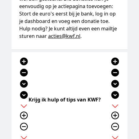
eenvoudig op je actiepagina toevoegen:
Stort de euro's eerst bij je bank, log in op
je dashboard en voeg een donatie toe.
Hulp nodig? Je kunt altijd even een mailtje
sturen naar
acties@kwf.nl
.
add_circle
add_circle
remove_circle
remove_circle
expand_circle_down
expand_circle_down
expand_circle_down
expand_circle_down
Krijg ik hulp of tips van KWF?
add
add
add_circle_outline
add_circle_outline
remove_circle_outline
remove_circle_outline
expand_more
expand_more