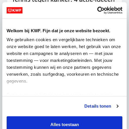
voo...
Ontdek 4 ideeën om in actie te komen voor
tennis tegen kanker met jouw
Welkom bij KWF. Fijn dat je onze website bezoekt.
tennisvereniging....
We gebruiken cookies en vergelijkbare technieken om 
onze website goed te laten werken, het gebruik van onze 
25-02-2026
website en campagnes te analyseren en — met jouw 
toestemming — voor marketingdoeleinden. Met jouw 
toestemming kunnen wij en onze partners gegevens 
verwerken, zoals surfgedrag, voorkeuren en technische 
gegevens.
Deze gegevens helpen ons om campagnes te meten, 
prestaties te verbeteren en relevante KWF-content te 
Details tonen
Fiets tegen kanker tijdens de
tonen. Je kunt je toestemming op elk moment wijzigen of 
Mergelheuv...
intrekken via Cookie instellingen onderaan de pagina. De 
lijst met cookies is te vinden in het tabblad “details”.
Alles toestaan