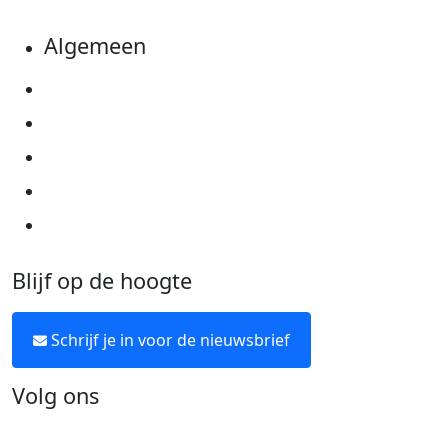
Algemeen
Privacyverklaring
Cookie instellingen
Algemene voorwaarden
Over KWF Kankerbestrijding
Neem contact op
Blijf op de hoogte
Schrijf je in voor de nieuwsbrief
Volg ons