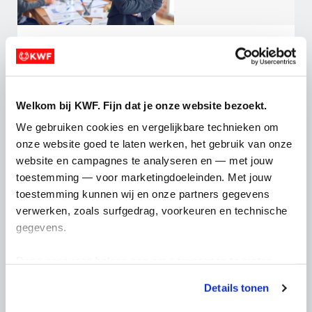
Waarom bedrijven
maatschappelijke impact...
In dit artikel lees je waarom maatschappelijke
Welkom bij KWF. Fijn dat je onze website bezoekt.
betrokkenheid steeds belangrijker wordt voor
bedrijven en hoe jíj daarin een verschil kunt
We gebruiken cookies en vergelijkbare technieken om 
maken....
onze website goed te laten werken, het gebruik van onze 
website en campagnes te analyseren en — met jouw 
06-08-2025
toestemming — voor marketingdoeleinden. Met jouw 
toestemming kunnen wij en onze partners gegevens 
verwerken, zoals surfgedrag, voorkeuren en technische 
gegevens.
Deze gegevens helpen ons om campagnes te meten, 
prestaties te verbeteren en relevante KWF-content te 
Details tonen
tonen. Je kunt je toestemming op elk moment wijzigen of 
intrekken via Cookie instellingen onderaan de pagina. De 