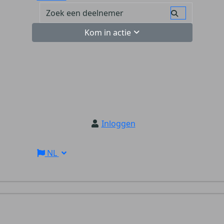
Kom in actie
Inloggen
NL