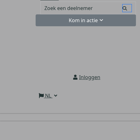
Kom in actie
Inloggen
NL