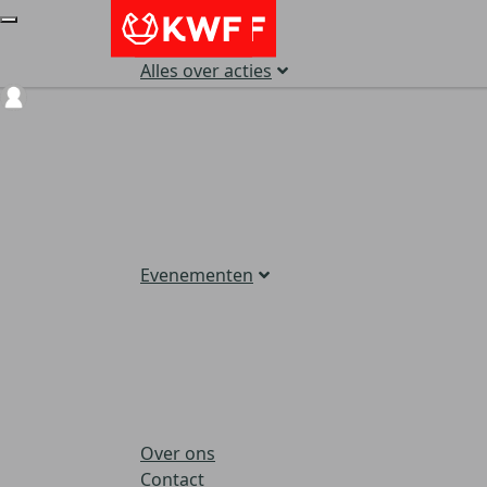
Alles over acties
Login
Evenementen
Over ons
Contact