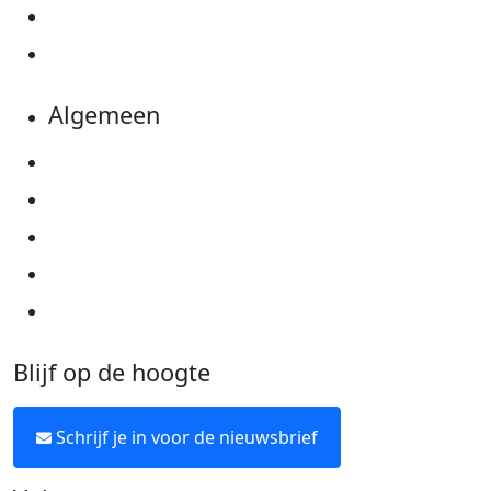
Evenementen
Kom in actie
Algemeen
Privacyverklaring
Cookie instellingen
Algemene voorwaarden
Over KWF Kankerbestrijding
Neem contact op
Blijf op de hoogte
Schrijf je in voor de nieuwsbrief