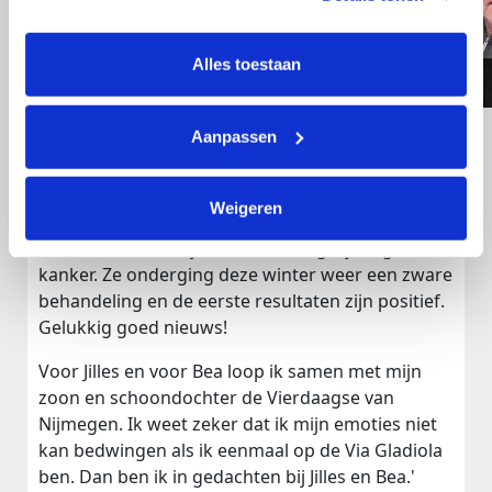
tonen. Je kunt je toestemming op elk moment wijzigen of 
intrekken via Cookie instellingen onderaan de pagina. De 
lijst met cookies is te vinden in het tabblad “details”.
Alles toestaan
Aanpassen
Alwin (58) :
‘Jilles blijft altijd mijn beste kameraad.
8 jaar geleden kreeg hij kanker. Vorig jaar kwam
hij met verschrikkelijk nieuws: hij had nog maar
Weigeren
een paar maanden te leven
. Op 23 oktober is hij
overleden. Ook mijn zus Bea kreeg 3 jaar geleden
kanker. Ze onderging deze winter weer een zware
behandeling en de eerste resultaten zijn positief.
Gelukkig goed nieuws!
Voor Jilles en voor Bea loop ik samen met mijn
zoon en schoondochter de Vierdaagse van
Nijmegen. Ik weet zeker dat ik mijn emoties niet
kan bedwingen als ik eenmaal op de Via Gladiola
ben. Dan ben ik in gedachten bij Jilles en Bea.'