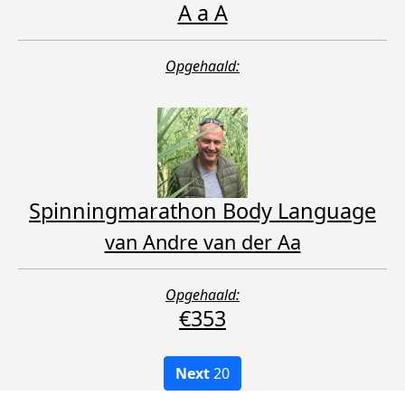
A a A
Opgehaald:
Spinningmarathon Body Language
van Andre van der Aa
Opgehaald:
€353
Next
20