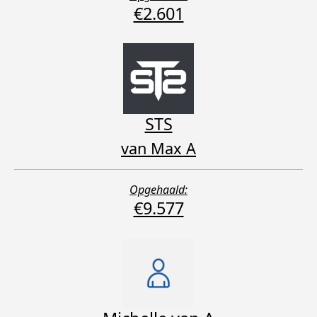
€2.601
STS
van Max A
Opgehaald:
€9.577