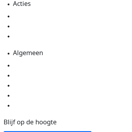
Acties
Actiematerialen
Evenementen
Kom in actie
Algemeen
Privacyverklaring
Cookie instellingen
Algemene voorwaarden
Over KWF Kankerbestrijding
Neem contact op
Blijf op de hoogte