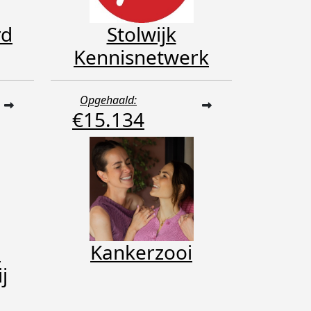
rd
Stolwijk
Kennisnetwerk
Opgehaald:
€15.134
-
Kankerzooi
j