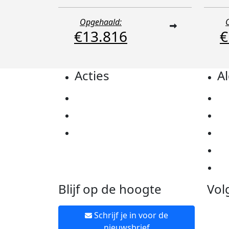
Opgehaald:
€13.816
€
Acties
A
Actiematerialen
Pr
Evenementen
Co
Kom in actie
Al
Ov
Ne
Blijf op de hoogte
Vol
Schrijf je in voor de
nieuwsbrief