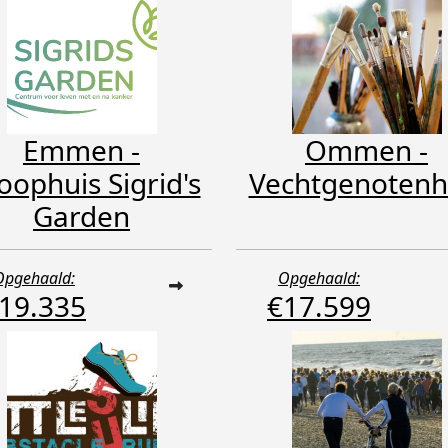
Emmen -
Ommen -
loophuis Sigrid's
Vechtgenotenh
Garden
Opgehaald:
Opgehaald:
19.335
€17.599