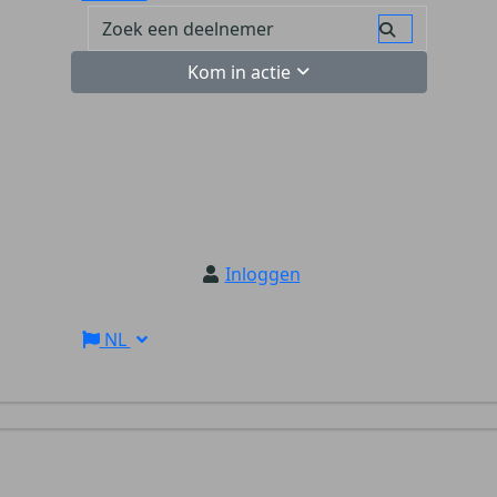
Kom in actie
Inloggen
NL