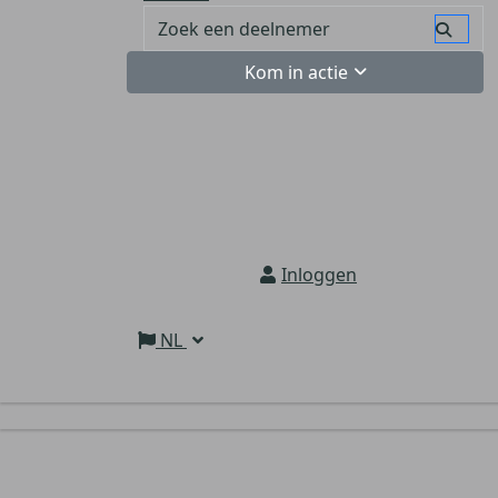
Kom in actie
Inloggen
NL