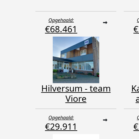
Opgehaald:
€68.461
€
Hilversum - team
K
Viore
Opgehaald:
€29.911
€