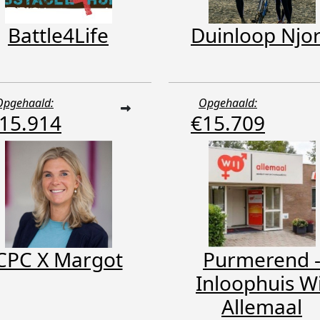
Battle4Life
Duinloop Njo
Opgehaald:
Opgehaald:
15.914
€15.709
CPC X Margot
Purmerend 
Inloophuis Wi
Allemaal