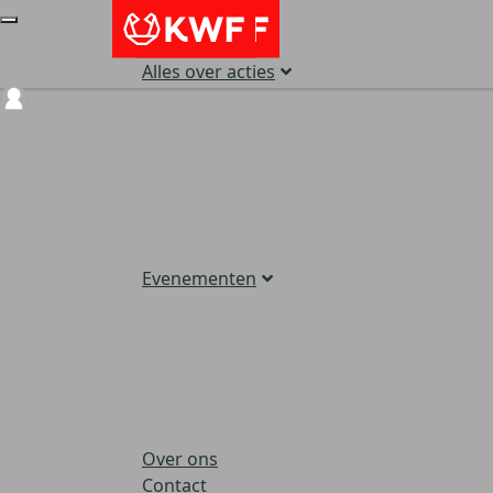
Alles over acties
Login
Evenementen
Over ons
Contact