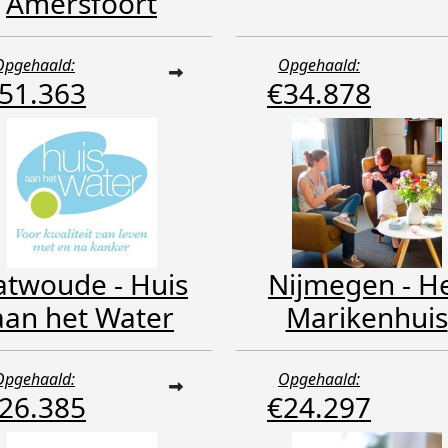
Amersfoort
Opgehaald:
Opgehaald:
51.363
€34.878
atwoude - Huis
Nijmegen - H
aan het Water
Marikenhuis
Opgehaald:
Opgehaald:
26.385
€24.297