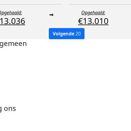
Opgehaald:
Opgehaald:
13.036
€13.010
Volgende
20
lgemeen
ivacyverklaring
okie instellingen
gemene voorwaarden
er KWF Kankerbestrijding
em contact op
g ons