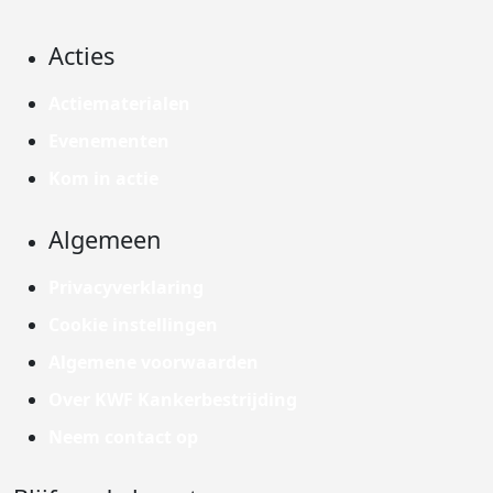
Acties
Actiematerialen
Evenementen
Kom in actie
Algemeen
Privacyverklaring
Cookie instellingen
Algemene voorwaarden
Over KWF Kankerbestrijding
Neem contact op