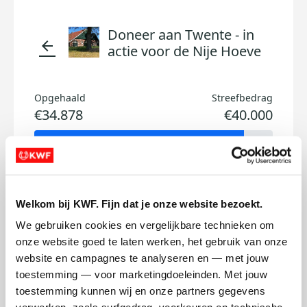
Doneer aan Twente - in
arrow_back
actie voor de Nije Hoeve
Opgehaald
Streefbedrag
€34.878
€40.000
Welkom bij KWF. Fijn dat je onze website bezoekt.
100
75
50
We gebruiken cookies en vergelijkbare technieken om 
onze website goed te laten werken, het gebruik van onze 
25
15
Anders
website en campagnes te analyseren en — met jouw 
toestemming — voor marketingdoeleinden. Met jouw 
toestemming kunnen wij en onze partners gegevens 
Doneer