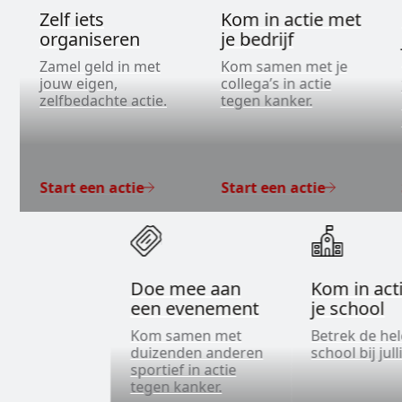
Zelf iets
Kom in actie met
organiseren
je bedrijf
Zamel geld in met
Kom samen met je
jouw eigen,
collega’s in actie
zelfbedachte actie.
tegen kanker.
Start een actie
Start een actie
Doe mee aan
Kom in act
een evenement
je school
Kom samen met
Betrek de he
duizenden anderen
school bij jull
sportief in actie
tegen kanker.