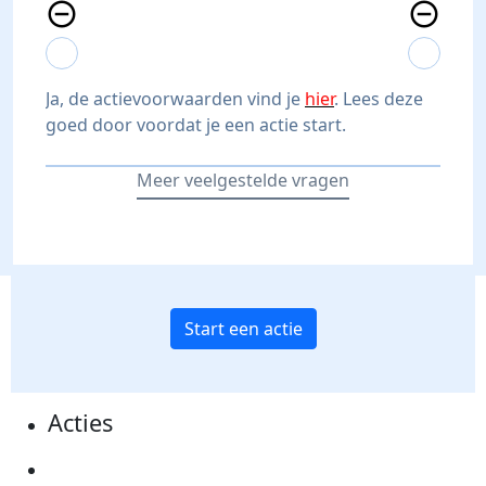
remove_circle_outline
remove_circle_outline
expand_more
expand_less
expand_more
expand_less
Ja, de actievoorwaarden vind je
hier
. Lees deze
goed door voordat je een actie start.
Meer veelgestelde vragen
Start een actie
Acties
Actiematerialen