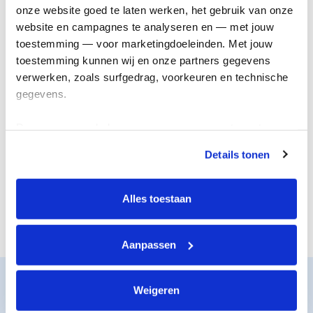
onderzoek
genezing
onze website goed te laten werken, het gebruik van onze 
website en campagnes te analyseren en — met jouw 
toestemming — voor marketingdoeleinden. Met jouw 
toestemming kunnen wij en onze partners gegevens 
verwerken, zoals surfgedrag, voorkeuren en technische 
gegevens.
Deze gegevens helpen ons om campagnes te meten, 
prestaties te verbeteren en relevante KWF-content te 
Details tonen
tonen. Je kunt je toestemming op elk moment wijzigen of 
De juiste steun
Nieuwe
intrekken via Cookie instellingen onderaan de pagina. De 
voor iedereen
behandelingen
lijst met cookies is te vinden in het tabblad “details”.
Alles toestaan
Aanpassen
Zo werkt het
Weigeren