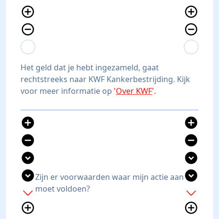
add_circle_outline
add_circle_outline
remove_circle_outline
remove_circle_outline
expand_more
expand_less
expand_more
expand_less
Het geld dat je hebt ingezameld, gaat
rechtstreeks naar KWF Kankerbestrijding. Kijk
voor meer informatie op
'
Over KWF
'.
add_circle
add_circle
remove_circle
remove_circle
expand_circle_down
expand_circle_down
expand_circle_down
expand_circle_down
Zijn er voorwaarden waar mijn actie aan
moet voldoen?
add
add
add_circle_outline
add_circle_outline