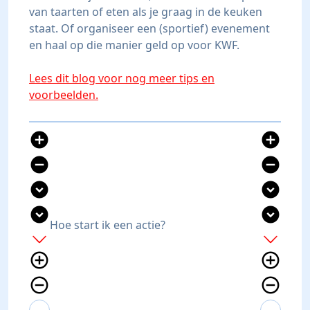
van taarten of eten als je graag in de keuken
staat. Of organiseer een (sportief) evenement
en haal op die manier geld op voor KWF.
Lees dit blog voor nog meer tips en
voorbeelden.
add_circle
add_circle
remove_circle
remove_circle
expand_circle_down
expand_circle_down
expand_circle_down
expand_circle_down
Hoe start ik een actie?
add
add
add_circle_outline
add_circle_outline
remove_circle_outline
remove_circle_outline
expand_more
expand_less
expand_more
expand_less