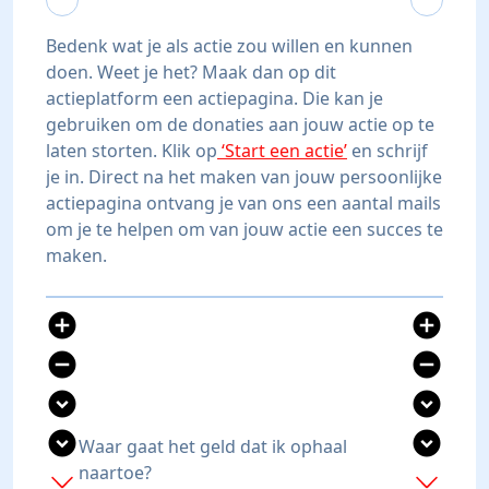
Bedenk wat je als actie zou willen en kunnen
doen. Weet je het? Maak dan op dit
actieplatform een actiepagina. Die kan je
gebruiken om de donaties aan jouw actie op te
laten storten. Klik op
‘Start een actie’
en schrijf
je in. Direct na het maken van jouw persoonlijke
actiepagina ontvang je van ons een aantal mails
om je te helpen om van jouw actie een succes te
maken.
add_circle
add_circle
remove_circle
remove_circle
expand_circle_down
expand_circle_down
expand_circle_down
expand_circle_down
Waar gaat het geld dat ik ophaal
naartoe?
add
add