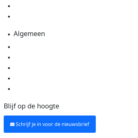
Evenementen
Kom in actie
Algemeen
Privacyverklaring
Cookie instellingen
Algemene voorwaarden
Over KWF Kankerbestrijding
Neem contact op
Blijf op de hoogte
Schrijf je in voor de nieuwsbrief