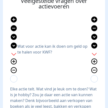
Veelgestelde vragen over
actievoeren
add_circle
add_circle
remove_circle
remove_circle
expand_circle_down
expand_circle_down
expand_circle_down
expand_circle_down
Wat voor actie kan ik doen om geld op
te halen voor KWF?
add
add
add_circle_outline
add_circle_outline
remove_circle_outline
remove_circle_outline
expand_more
expand_less
expand_more
expand_less
Elke actie telt. Wat vind je leuk om te doen? Wat
is je hobby? Zou je daar een actie van kunnen
maken? Denk bijvoorbeeld aan verkopen van
boeken als je veel leest, bakken en verkopen