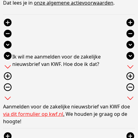
Dat lees je in
onze algemene actievoorwaarden
.
add_circle
add_circle
remove_circle
remove_circle
expand_circle_down
expand_circle_down
expand_circle_down
expand_circle_down
Ik wil me aanmelden voor de zakelijke
nieuwsbrief van KWF. Hoe doe ik dat?
add
add
add_circle_outline
add_circle_outline
remove_circle_outline
remove_circle_outline
expand_more
expand_more
Aanmelden voor de zakelijke nieuwsbrief van KWF doe
via dit formulier op kwf.nl
.
We houden je graag op de
hoogte!
add_circle
add_circle