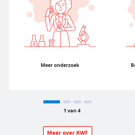
Meer onderzoek
B
1 van 4
Meer over KWF