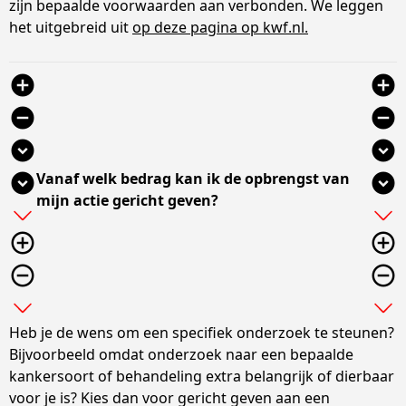
zijn bepaalde voorwaarden aan verbonden. We leggen
het uitgebreid uit
op deze pagina op kwf.nl.
add_circle
add_circle
remove_circle
remove_circle
expand_circle_down
expand_circle_down
Vanaf welk bedrag kan ik de opbrengst van
expand_circle_down
expand_circle_down
mijn actie gericht geven?
add
add
add_circle_outline
add_circle_outline
remove_circle_outline
remove_circle_outline
expand_more
expand_more
Heb je de wens om een specifiek onderzoek te steunen?
Bijvoorbeeld omdat onderzoek naar een bepaalde
kankersoort of behandeling extra belangrijk of dierbaar
voor je is? Kies dan voor gericht geven aan een