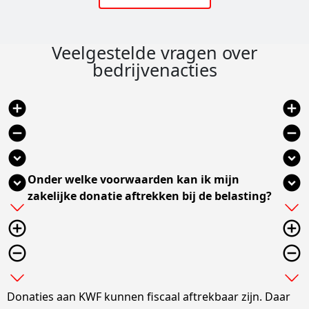
Veelgestelde vragen over
bedrijvenacties
add_circle
add_circle
remove_circle
remove_circle
expand_circle_down
expand_circle_down
Onder welke voorwaarden kan ik mijn
expand_circle_down
expand_circle_down
zakelijke donatie aftrekken bij de belasting?
add
add
add_circle_outline
add_circle_outline
remove_circle_outline
remove_circle_outline
expand_more
expand_more
Donaties aan KWF kunnen fiscaal aftrekbaar zijn. Daar