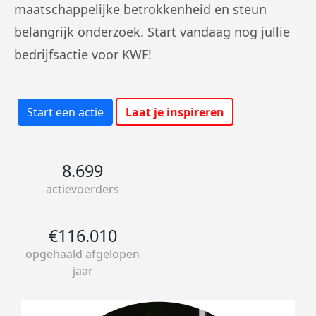
maatschappelijke betrokkenheid en steun
belangrijk onderzoek. Start vandaag nog jullie
bedrijfsactie voor KWF!
Start een actie
Laat je inspireren
8.699
actievoerders
€116.010
opgehaald afgelopen
jaar