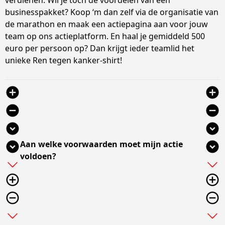
verdienen. Wil je toch de voordelen van een
businesspakket? Koop ‘m dan zelf via de organisatie van
de marathon en maak een actiepagina aan voor jouw
team op ons actieplatform. En haal je gemiddeld 500
euro per persoon op? Dan krijgt ieder teamlid het
unieke Ren tegen kanker-shirt!
add_circle
add_circle
remove_circle
remove_circle
expand_circle_down
expand_circle_down
Aan welke voorwaarden moet mijn actie
expand_circle_down
expand_circle_down
voldoen?
add
add
add_circle_outline
add_circle_outline
remove_circle_outline
remove_circle_outline
expand_more
expand_more