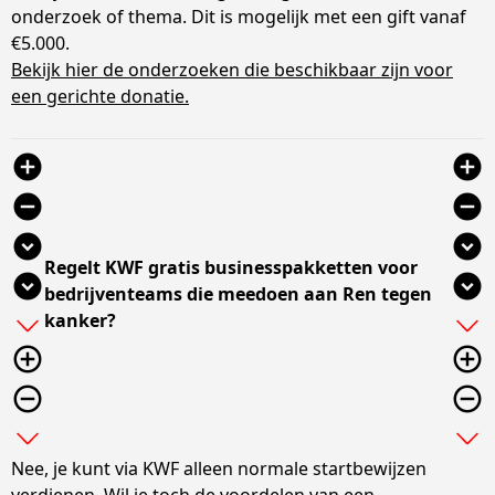
onderzoek of thema. Dit is mogelijk met een gift vanaf
€5.000.
Bekijk hier de onderzoeken die beschikbaar zijn voor
een gerichte donatie.
add_circle
add_circle
remove_circle
remove_circle
expand_circle_down
expand_circle_down
Regelt KWF gratis businesspakketten voor
expand_circle_down
expand_circle_down
bedrijventeams die meedoen aan Ren tegen
kanker?
add
add
add_circle_outline
add_circle_outline
remove_circle_outline
remove_circle_outline
expand_more
expand_more
Nee, je kunt via KWF alleen normale startbewijzen