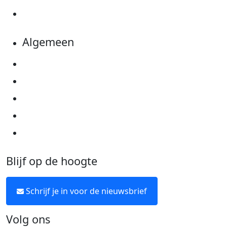
Kom in actie
Algemeen
Privacyverklaring
Cookie instellingen
Algemene voorwaarden
Over KWF Kankerbestrijding
Neem contact op
Blijf op de hoogte
Schrijf je in voor de nieuwsbrief
Volg ons