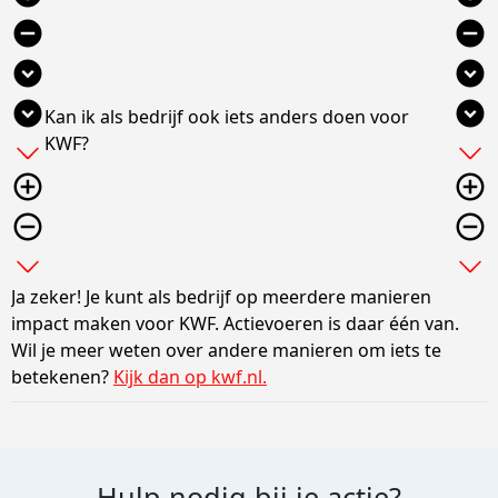
remove_circle
remove_circle
expand_circle_down
expand_circle_down
expand_circle_down
expand_circle_down
Kan ik als bedrijf ook iets anders doen voor
KWF?
add
add
add_circle_outline
add_circle_outline
remove_circle_outline
remove_circle_outline
expand_more
expand_more
Ja zeker! Je kunt als bedrijf op meerdere manieren
impact maken voor KWF. Actievoeren is daar één van.
Wil je meer weten over andere manieren om iets te
betekenen?
Kijk dan op kwf.nl.
Hulp nodig bij je actie?