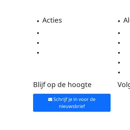
Acties
A
Actiematerialen
Pr
Evenementen
Co
Kom in actie
Al
Ov
Ne
Blijf op de hoogte
Vol
Schrijf je in voor de
nieuwsbrief