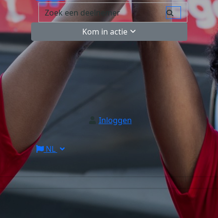
Kom in actie
Inloggen
NL