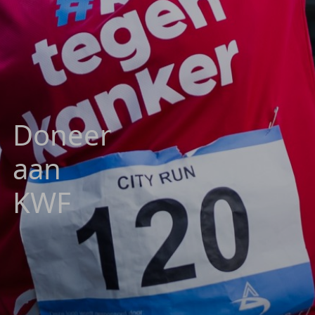
Doneer
aan
KWF