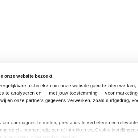
je onze website bezoekt.
ergelijkbare technieken om onze website goed te laten werken, h
s te analyseren en — met jouw toestemming — voor marketingd
ij en onze partners gegevens verwerken, zoals surfgedrag, voo
om campagnes te meten, prestaties te verbeteren en relevante
ing op elk moment wijzigen of intrekken via Cookie instellingen 
 is te vinden in het tabblad “details”.