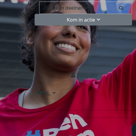
Kom in actie
Inloggen
NL